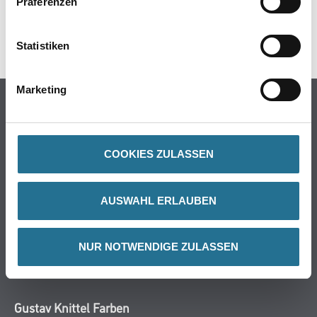
Präferenzen
DATENBLÄTTER
SPEZIFIKATIONEN
Statistiken
Marketing
Online-Shop
Farbe
WDV-Systeme
COOKIES ZULASSEN
Trockenbau
Putze- und Spachtelmassen
AUSWAHL ERLAUBEN
Bodenbeläge
Wand- & Deckenbeläge
Werkzeug & Maschinen
NUR NOTWENDIGE ZULASSEN
Verbrauchsmaterialien
Gustav Knittel Farben