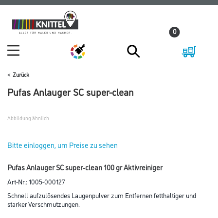
Zum
Zum
Inhalt
Navigationsmenü
0
springen
springen
Zurück
Pufas Anlauger SC super-clean
Abbildung ähnlich
Bitte einloggen, um Preise zu sehen
Pufas Anlauger SC super-clean 100 gr Aktivreiniger
Art-Nr.:
1005-000127
Schnell aufzulösendes Laugenpulver zum Entfernen fetthaltiger und
starker Verschmutzungen.