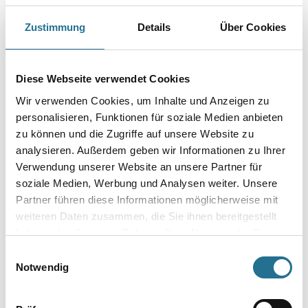
Zustimmung
Details
Über Cookies
Produkteigenschaft
- Ideale Untergrundvorbereitung für jede Lackierung auf alten
Anstrichen
- Löst hervorragend Fett, Schmutz, Nikotin etc.
Diese Webseite verwendet Cookies
- Schafft griffige, haftsichere Untergründe
- Schnell löslich
Wir verwenden Cookies, um Inhalte und Anzeigen zu
- Hochwirksam
personalisieren, Funktionen für soziale Medien anbieten
- Geruchlos
zu können und die Zugriffe auf unsere Website zu
analysieren. Außerdem geben wir Informationen zu Ihrer
Achtung
Verwendung unserer Website an unsere Partner für
soziale Medien, Werbung und Analysen weiter. Unsere
Partner führen diese Informationen möglicherweise mit
weiteren Daten zusammen, die Sie ihnen bereitgestellt
haben oder die sie im Rahmen Ihrer Nutzung der Dienste
ZUSATZINFOS
gesammelt haben.
Einwilligungsauswahl
Notwendig
GEFAHRENHINWEISE