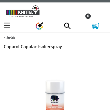
Zum
Zum
Inhalt
Navigationsmenü
0
springen
springen
Zurück
Caparol Capalac Isolierspray