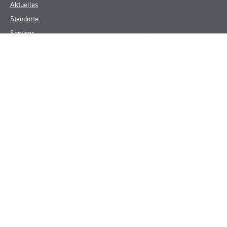
Aktuelles
Standorte
Services
Sortiment
Karriere
FAQ
Rechtliches
AGB
Nutzungsbedingungen
Logistik- und Servicepreisliste
Impressum
Datenschutz
Integrität
Kontakt