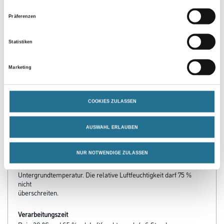
Präferenzen
Statistiken
PRODUKTEIGENSCHAFTEN
Marketing
Produkteigenschaft
COOKIES ZULASSEN
- Schnell trocknend
- Vielseitig absperrend einsetzbar
- Überstreichbar
AUSWAHL ERLAUBEN
- Polystyrolverträglich
Verarbeitungstemp./Luftfeuchte
NUR NOTWENDIGE ZULASSEN
Mindestens 8° C bis maximal 30° C Luft-, Material- und
Untergrundtemperatur. Die relative Luftfeuchtigkeit darf 75 %
nicht
überschreiten.
Verarbeitungszeit