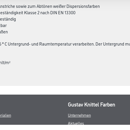
 Anstriche sowie zum Abtönen weißer Dispersionsfarben
eständigkeit Klasse 2 nach DIN EN 13300
beständig
zbar
außen
 5 ° C Untergrund- und Raumtemperatur verarbeiten. Der Untergrund muss
mlt/m²
Gustav Knittel Farben
rialien
Unternehmen
Aktuelles