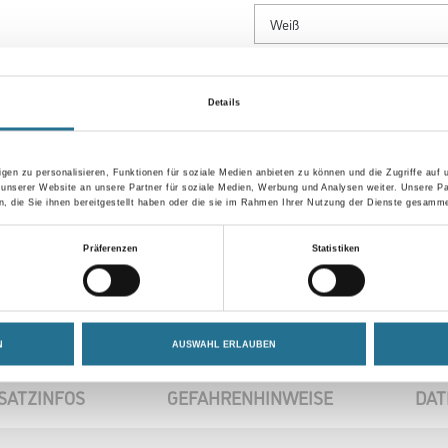
Gebinde
Details
gen zu personalisieren, Funktionen für soziale Medien anbieten zu können und die Zugriffe auf
Umrechnungsfaktoren
 unserer Website an unsere Partner für soziale Medien, Werbung und Analysen weiter. Unsere Pa
 die Sie ihnen bereitgestellt haben oder die sie im Rahmen Ihrer Nutzung der Dienste gesamme
Präferenzen
Statistiken
N
AUSWAHL ERLAUBEN
SATZINFOS
GEFAHRENHINWEISE
DAT