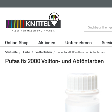
Zum
Zum
Inhalt
Navigationsmenü
springen
springen
Online-Shop
Aktionen
Unternehmen
Servi
Startseite
Farbe
Volltonfarben
Pufas fix 2000 Vollton- und Abtönfarben
Pufas fix 2000 Vollton- und Abtönfarben