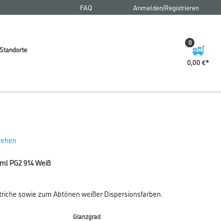
FAQ
Anmelden/Registrieren
0
Standorte
0,00 €
 sehen
 ml PG2 914 Weiß
striche sowie zum Abtönen weißer Dispersionsfarben.
Glanzgrad