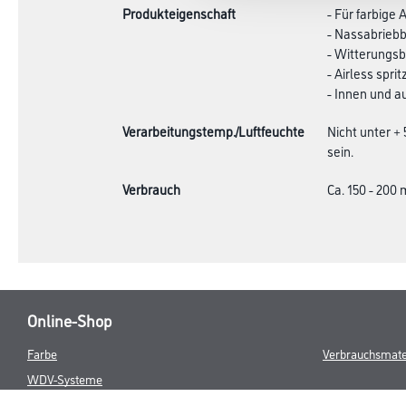
Produkteigenschaft
- Für farbige
- Nassabriebb
- Witterungs
- Airless sprit
- Innen und 
Verarbeitungstemp./Luftfeuchte
Nicht unter +
sein.
Verbrauch
Ca. 150 - 200 
Online-Shop
Farbe
Verbrauchsmate
WDV-Systeme
Trockenbau