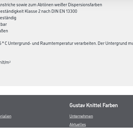
 Anstriche sowie zum Abtönen weißer Dispersionsfarben
eständigkeit Klasse 2 nach DIN EN 13300
beständig
zbar
außen
 5 ° C Untergrund- und Raumtemperatur verarbeiten. Der Untergrund muss
mlt/m²
Gustav Knittel Farben
rialien
Unternehmen
Aktuelles
Standorte