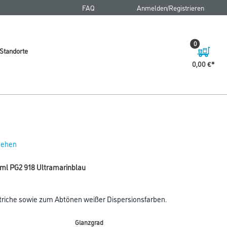
FAQ
Anmelden/Registrieren
0
Standorte
0,00 €
 sehen
 ml PG2 918 Ultramarinblau
striche sowie zum Abtönen weißer Dispersionsfarben.
Glanzgrad