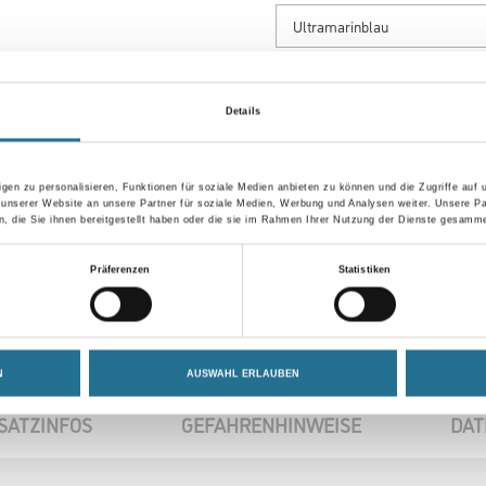
Gebinde
Details
gen zu personalisieren, Funktionen für soziale Medien anbieten zu können und die Zugriffe auf
Umrechnungsfaktoren
 unserer Website an unsere Partner für soziale Medien, Werbung und Analysen weiter. Unsere Pa
 die Sie ihnen bereitgestellt haben oder die sie im Rahmen Ihrer Nutzung der Dienste gesamme
Präferenzen
Statistiken
N
AUSWAHL ERLAUBEN
SATZINFOS
GEFAHRENHINWEISE
DAT