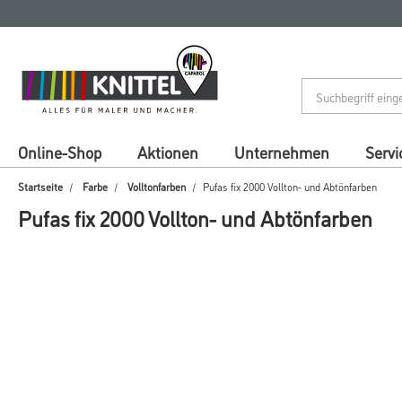
Zum
Zum
Inhalt
Navigationsmenü
springen
springen
Online-Shop
Aktionen
Unternehmen
Servi
Startseite
Farbe
Volltonfarben
Pufas fix 2000 Vollton- und Abtönfarben
Pufas fix 2000 Vollton- und Abtönfarben