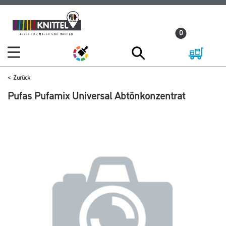
Zum
Zum
Inhalt
Navigationsmenü
0
springen
springen
Zurück
Pufas Pufamix Universal Abtönkonzentrat