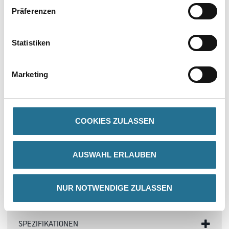
PRODUKTEIGENSCHAFTEN
Präferenzen
Produkteigenschaft
Statistiken
- Extrem farbstark und ergiebig
- Brillante Farbtöne
- Zum Abtönen fast aller Materialien
- Hervorragendes Mischverhalten
Marketing
- Sehr gute Lichtbeständigkeit
- Frostbeständig
COOKIES ZULASSEN
ZUSATZINFOS
AUSWAHL ERLAUBEN
GEFAHRENHINWEISE
NUR NOTWENDIGE ZULASSEN
DATENBLÄTTER
SPEZIFIKATIONEN