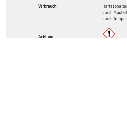
Verbrauch
Hartasphaltes
durch Musterl
durch Tempera
Achtung
Online-Shop
Farbe
Verbrauchsmate
WDV-Systeme
Trockenbau
Putze- und Spachtelmassen
Bodenbeläge
Wand- & Deckenbeläge