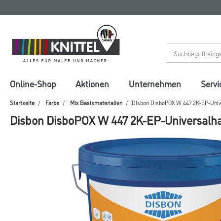
Zum
Zum
Inhalt
Navigationsmenü
springen
springen
Online-Shop
Aktionen
Unternehmen
Servi
Startseite
Farbe
Mix Basismaterialien
Disbon DisboPOX W 447 2K-EP-Unive
Disbon DisboPOX W 447 2K-EP-Universalha