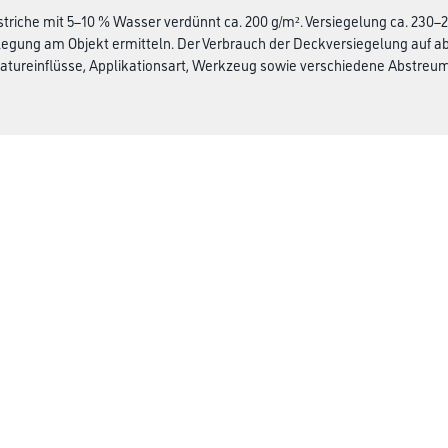
triche mit 5–10 % Wasser verdünnt ca. 200 g/m². Versiegelung ca. 230–
egung am Objekt ermitteln. Der Verbrauch der Deckversiegelung auf ab
tureinflüsse, Applikationsart, Werkzeug sowie verschiedene Abstreuma
Gustav Knittel Farben
rialien
Unternehmen
Aktuelles
Standorte
Services
Sortiment
Karriere