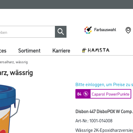
Farbauswahl
ces
Sortiment
Karriere
rsalharz, wässrig
rz, wässrig
Bitte einloggen, um Preise zu
84
Caparol PowerPunkte
Disbon 447 DisboPOX W Comp. 
Art-Nr.:
1001-014008
Wässrige 2K-Epoxidharzversie