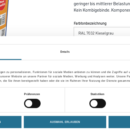
geringer bis mittlerer Belastun
Kein Kombigebinde. Komponent
Farbtonbezeichnung
Gebinde
Details
gen zu personalisieren, Funktionen für soziale Medien anbieten zu können und die Zugriffe auf
 unserer Website an unsere Partner für soziale Medien, Werbung und Analysen weiter. Unsere Pa
Umrechnungsfaktoren
 die Sie ihnen bereitgestellt haben oder die sie im Rahmen Ihrer Nutzung der Dienste gesamme
Zur Farbauswahl für Ihr
Präferenzen
Statistiken
Wunschfarbton
N
AUSWAHL ERLAUBEN