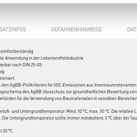
SATZINFOS
GEFAHRENHINWEISE
DAT
nsmittelbeständig
 die Anwendung in der Lebensmittelindustrie
erbar nach DIN 25 415
hig
inimiert
ch den AgBB-Prüfkriterien für VOC-Emissionen aus innenraumrelevante
gsschema des AgBB (Ausschuss zur gesundheitlichen Bewertung von
hörden für die Verwendung von Baumaterialien in sensiblen Bereichen,
mluft- und Untergrundtemperatur: Mind. 10 °C, max. 30 °C. Die relative L
. Die Untergrundtemperatur sollte immer mindestens 3 °C über der Ta
i 20 °C