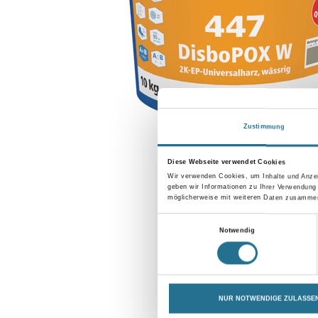
Zustimmung
Diese Webseite verwendet Cookies
Wir verwenden Cookies, um Inhalte und Anzei
geben wir Informationen zu Ihrer Verwendung
möglicherweise mit weiteren Daten zusammen,
Einwilligungsauswahl
Notwendig
NUR NOTWENDIGE ZULASSE