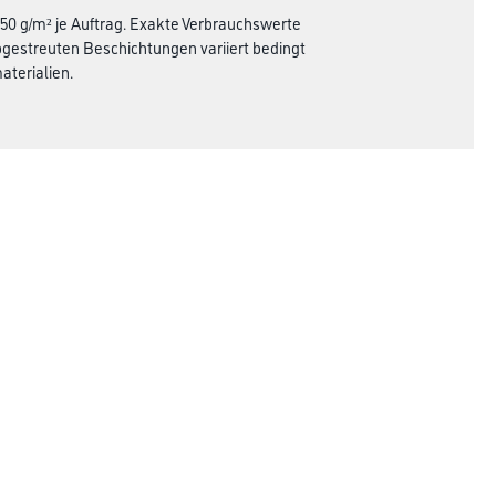
250 g/m² je Auftrag. Exakte Verbrauchswerte
gestreuten Beschichtungen variiert bedingt
terialien.
Rechtliches
AGB
Nutzungsbedingungen
Logistik- und Servicepreisliste
Impressum
Datenschutz
Integrität