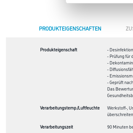
CURRENT
PRODUKTEIGENSCHAFTEN
ZU
TAB:
Produkteigenschaft
- Desinfektio
- Prüfung für
- Dekontamini
- Diffusionsfä
- Emissionsm
- Geprüft na
Das Bewertun
Gesundheitsbe
Verarbeitungstemp./Luftfeuchte
Werkstoff-, U
überschreiten
Verarbeitungszeit
90 Minuten be