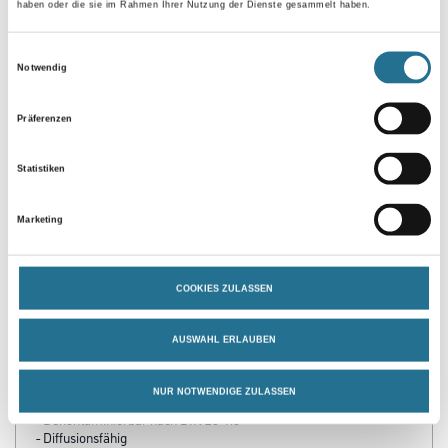
haben oder die sie im Rahmen Ihrer Nutzung der Dienste gesammelt haben.
Umrechnungsfaktoren
Einwilligungsauswahl
Notwendig
Zur Farbauswahl für Ihren Wunschfarbton
Präferenzen
Statistiken
Marketing
COOKIES ZULASSEN
PRODUKTEIGENSCHAFTEN
AUSWAHL ERLAUBEN
Produkteigenschaft
- Desinfektionsmittelbeständig
NUR NOTWENDIGE ZULASSEN
- Prüfung für die Anwendung in der Lebensmittelindustrie
- Dekontaminierbar nach DIN 25 415
- Diffusionsfähig