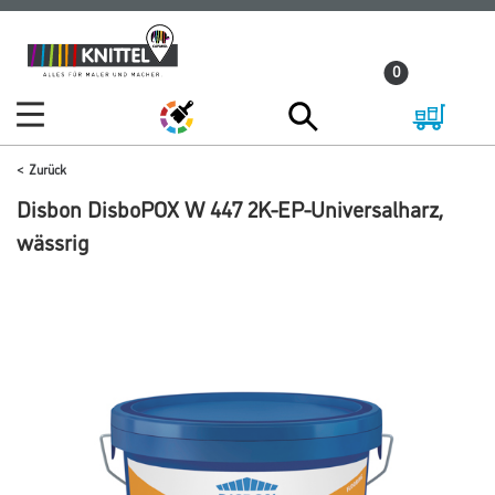
Zum
Zum
Inhalt
Navigationsmenü
0
springen
springen
Zurück
Disbon DisboPOX W 447 2K-EP-Universalharz,
wässrig