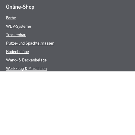
Online-Shop
Farbe
WDV-Systeme
Trockenbau
Putze- und Spachtelmassen
Bodenbeläge
Wand- & Deckenbeläge
Werkzeug & Maschinen
Verbrauchsmaterialien
Gustav Knittel Farben
Unternehmen
Aktuelles
Standorte
Services