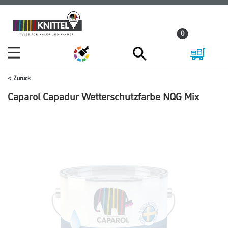
Zum
Zum
Inhalt
Navigationsmenü
0
springen
springen
Zurück
Caparol Capadur Wetterschutzfarbe NQG Mix