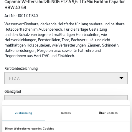
Capamix Wetterschutzfb.NQG FTZ A 9,6 lt CxMix Farbton Capadur
HBW 40-69
Art-Nr.:
1001-011840
Wasserverdünnbare, deckende Holzfarbe für lang saubere und haltbare
Holzoberflächen im Außenbereich. Für die farbige Gestaltung
und den Schutz von begrenzt maßhaltigen Holzbauteilen, wie
Holzverkleidungen, Fensterläden, Tore, Fachwerk u.ä. und nicht
maßhaltigen Holzbauteilen, wie Verbretterungen, Zäunen, Schindeln,
Balkonbrüstungen, Pergolen usw. sowie für Fallrohre und
Regenrinnen aus Hart-PVC und Zinkblech.
Farbtonbezeichnung
Glanzgrad
Gebinde
Zustimmung
Details
Über Cookies
Diese Webseite verwendet Cookies