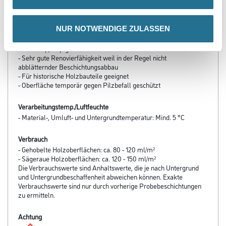
- Sehr gute Oberflächenpenetration und Haftung durch
niedrigmolekulare Öle
- Extrem hoher Feuchteschutz durch Hydrophobierung (Hydroperl)
NUR NOTWENDIGE ZULASSEN
- Eintopfsystem
- Absperrend gegen verfärbende Holzinhaltsstoffe
- Thixotrop, tropfgehemmt
- Sehr gute Renovierfähigkeit weil in der Regel nicht
abblätternder Beschichtungsabbau
- Für historische Holzbauteile geeignet
- Oberfläche temporär gegen Pilzbefall geschützt
Verarbeitungstemp./Luftfeuchte
- Material-, Umluft- und Untergrundtemperatur: Mind. 5 °C
Verbrauch
- Gehobelte Holzoberflächen: ca. 80 - 120 ml/m²
- Sägeraue Holzoberflächen: ca. 120 - 150 ml/m²
Die Verbrauchswerte sind Anhaltswerte, die je nach Untergrund
und Untergrundbeschaffenheit abweichen können. Exakte
Verbrauchswerte sind nur durch vorherige Probebeschichtungen
zu ermitteln.
Achtung