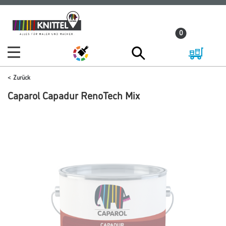
Zum
Zum
Inhalt
Navigationsmenü
0
springen
springen
Zurück
Caparol Capadur RenoTech Mix