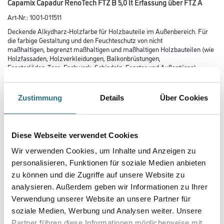
Capamix Capadur RenoTech FTZ B 5,0 lt Erfassung über FTZ A
Art-Nr.:
1001-011511
Deckende Alkydharz-Holzfarbe für Holzbauteile im Außenbereich. Für
die farbige Gestaltung und den Feuchteschutz von nicht
maßhaltigen, begrenzt maßhaltigen und maßhaltigen Holzbauteilen (wie
Holzfassaden, Holzverkleidungen, Balkonbrüstungen,
Fensterläden, Tore, Fach­werk, Schindeln, Fenster und Außentüren)
geeignet.
Farbtonbezeichnung
Zustimmung
Details
Über Cookies
Diese Webseite verwendet Cookies
Gebinde
Wir verwenden Cookies, um Inhalte und Anzeigen zu
personalisieren, Funktionen für soziale Medien anbieten
zu können und die Zugriffe auf unsere Website zu
analysieren. Außerdem geben wir Informationen zu Ihrer
Verwendung unserer Website an unsere Partner für
Umrechnungsfaktoren
soziale Medien, Werbung und Analysen weiter. Unsere
Partner führen diese Informationen möglicherweise mit