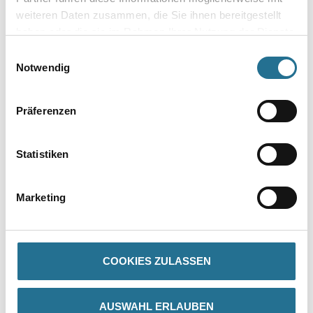
weiteren Daten zusammen, die Sie ihnen bereitgestellt
haben oder die sie im Rahmen Ihrer Nutzung der Dienste
Zur Farbauswahl für Ihren Wunschfarbton
gesammelt haben.
Einwilligungsauswahl
Notwendig
Präferenzen
Statistiken
Marketing
PRODUKTEIGENSCHAFTEN
Produkteigenschaft
COOKIES ZULASSEN
- Hohe Wetterbeständigkeit
- Ventilierender Beschichtungsfilm
- Hohe Eindringtiefe
- Gering schichtbildend
AUSWAHL ERLAUBEN