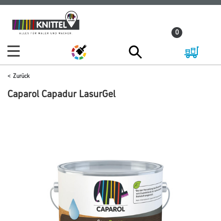
Zum
Zum
Inhalt
Navigationsmenü
0
springen
springen
Zurück
Caparol Capadur LasurGel