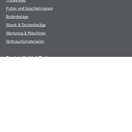
Putze- und Spachtelmassen
Bodenbeläge
Wand- & Deckenbeläge
Werkzeug & Maschinen
Verbrauchsmaterialien
Gustav Knittel Farben
Unternehmen
Aktuelles
Standorte
Services
Sortiment
Karriere
FAQ