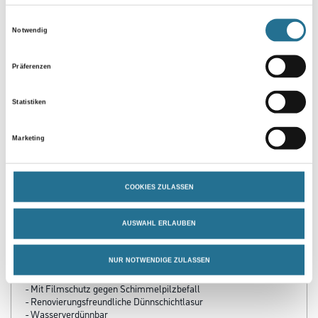
Einwilligungsauswahl
Zur Farbauswahl für Ihren Wunschfarbton
Notwendig
Präferenzen
Statistiken
Marketing
PRODUKTEIGENSCHAFTEN
COOKIES ZULASSEN
Produkteigenschaft
AUSWAHL ERLAUBEN
- Hervorragender UV-Schutz durch reflektierende Pigmente
- Tropfgehemmte Konsistenz
- Licht- und Witterungsbeständig
NUR NOTWENDIGE ZULASSEN
- Edle Grautöne durch Perlglanzpigmente
- Mit Filmschutz gegen Schimmelpilzbefall
- Renovierungsfreundliche Dünnschichtlasur
- Wasserverdünnbar