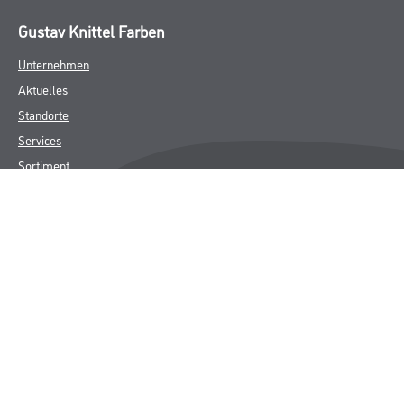
Gustav Knittel Farben
Unternehmen
Aktuelles
Standorte
Services
Sortiment
Karriere
FAQ
Rechtliches
AGB
Nutzungsbedingungen
Logistik- und Servicepreisliste
Impressum
Datenschutz