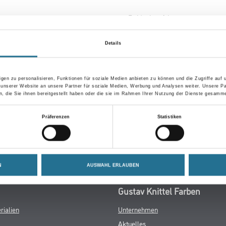
Farbtonbezeichnung
Details
Umrechnungsfaktoren
gen zu personalisieren, Funktionen für soziale Medien anbieten zu können und die Zugriffe auf
 unserer Website an unsere Partner für soziale Medien, Werbung und Analysen weiter. Unsere Pa
 die Sie ihnen bereitgestellt haben oder die sie im Rahmen Ihrer Nutzung der Dienste gesamme
Präferenzen
Statistiken
N
AUSWAHL ERLAUBEN
Gustav Knittel Farben
rialien
Unternehmen
Aktuelles