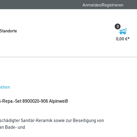
Anmelden/Registrieren
0
Standorte
0,00 €
 sehen
yl-Repa.-Set 8900020-906 Alpinweiß
eschädigter Sanitär-Keramik sowie zur Beseitigung von
an Bade- und