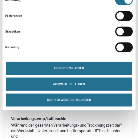
Notwendig
Präferenzen
Statistiken
Marketing
PRODUKTEIGENSCHAFTEN
COOKIES ZULASSEN
Produkteigenschaft
- Hohe Wetter- und Wasserbeständigkeit
- Rasche Trocknung
AUSWAHL ERLAUBEN
- Beständig gegen verdünnte Säuren und Laugen
- Beständig gegen Salzlösungen, ozonisiertes und gechlortes
Wasser ungebrauchte Mineralöle
NUR NOTWENDIGE ZULASSEN
Verarbeitungstemp./Luftfeuchte
Während der gesamten Verarbeitungs- und Trocknungszeit darf
die Werkstoff-, Untergrund- und Lufttemperatur 8°C nicht unter-
und