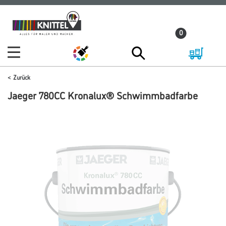
Zum
Zum
Inhalt
Navigationsmenü
0
springen
springen
Zurück
Jaeger 780CC Kronalux® Schwimmbadfarbe