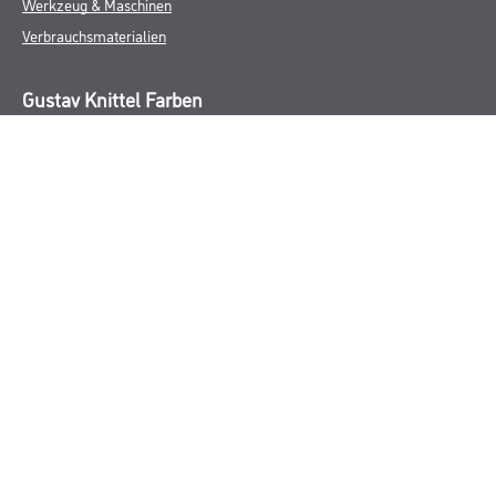
Werkzeug & Maschinen
Verbrauchsmaterialien
Gustav Knittel Farben
Unternehmen
Aktuelles
Standorte
Services
Sortiment
Karriere
FAQ
Rechtliches
AGB
Nutzungsbedingungen
Logistik- und Servicepreisliste