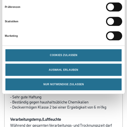
Präferenzen
Statistiken
PRODUKTEIGENSCHAFTEN
Marketing
Produkteigenschaft
- Hochabriebfest
COOKIES ZULASSEN
- Wasserverdünnbar
- Beschreibbar mit Whiteboardstiften wie z.B. Edding 250
- Für Innen und Außen geeignet
AUSWAHL ERLAUBEN
- Ausgezeichnete Wetter- und UV-Beständigkeit
- Leicht zu reinigen
NUR NOTWENDIGE ZULASSEN
- Leicht zu verarbeiten
- Scheuerbeständig
- Sehr gute Haftung
- Beständig gegen haushaltsübliche Chemikalien
- Deckvermögen Klasse 2 bei einer Ergiebigkeit von 6 m²/kg
Verarbeitungstemp./Luftfeuchte
Während der gesamten Verarbeitungs- und Trocknungszeit darf