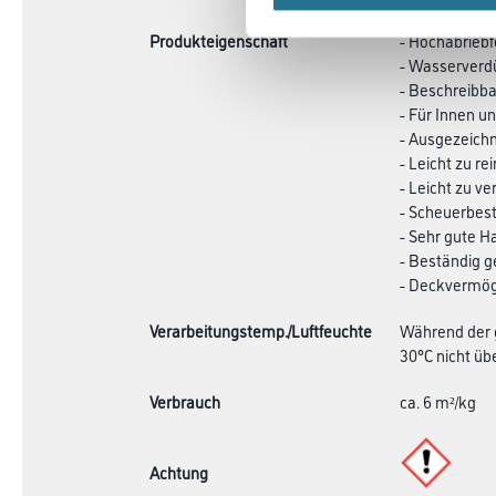
Produkteigenschaft
- Hochabriebf
- Wasserverd
- Beschreibba
- Für Innen u
- Ausgezeich
- Leicht zu re
- Leicht zu ve
- Scheuerbes
- Sehr gute H
- Beständig 
- Deckvermöge
Verarbeitungstemp./Luftfeuchte
Während der g
30°C nicht üb
Verbrauch
ca. 6 m²/kg
Achtung