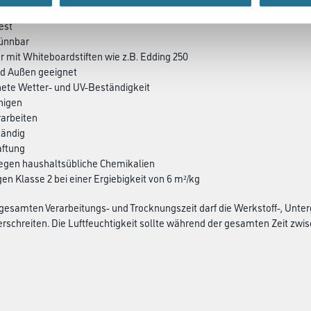
est
ünnbar
r mit Whiteboardstiften wie z.B. Edding 250
nd Außen geeignet
nete Wetter- und UV-Beständigkeit
inigen
rarbeiten
tändig
aftung
gegen haushaltsübliche Chemikalien
n Klasse 2 bei einer Ergiebigkeit von 6 m²/kg
esamten Verarbeitungs- und Trocknungszeit darf die Werkstoff-, Unter
erschreiten. Die Luftfeuchtigkeit sollte während der gesamten Zeit zwisc