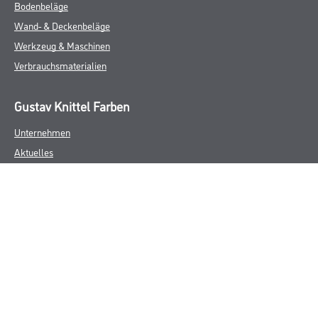
Bodenbeläge
Wand- & Deckenbeläge
Werkzeug & Maschinen
Verbrauchsmaterialien
Gustav Knittel Farben
Unternehmen
Aktuelles
Standorte
Services
Sortiment
Karriere
FAQ
Rechtliches
AGB