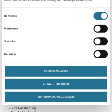
haben oder die sie im Rahmen Ihrer Nutzung der Dienste gesammelt haben.
Einwilligungsauswahl
Notwendig
Umrechnungsfaktoren
Präferenzen
Statistiken
Marketing
COOKIES ZULASSEN
PRODUKTEIGENSCHAFTEN
AUSWAHL ERLAUBEN
Produkteigenschaft
- Gute Lichtstreuung schafft angenehmes Raumklima
NUR NOTWENDIGE ZULASSEN
- Schnell trocknend
- Wetterbeständig
- Gute Nasshaftung