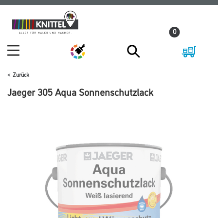
Zum
Zum
Inhalt
Navigationsmenü
0
springen
springen
Zurück
Jaeger 305 Aqua Sonnenschutzlack