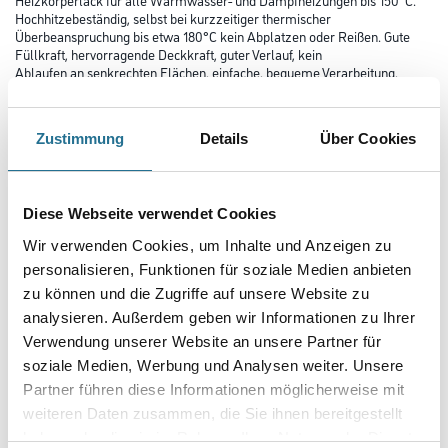
Hochhitzebeständig, selbst bei kurzzeitiger thermischer
Überbeanspruchung bis etwa 180°C kein Abplatzen oder Reißen. Gute
Füllkraft, hervorragende Deckkraft, guter Verlauf, kein
Ablaufen an senkrechten Flächen, einfache, bequeme Verarbeitung,
große Ausgiebigkeit, kein Verspröden, stoß- und schlagfest.
Farbtonbezeichnung
Zustimmung
Details
Über Cookies
Glanzgrad
Diese Webseite verwendet Cookies
Wir verwenden Cookies, um Inhalte und Anzeigen zu
personalisieren, Funktionen für soziale Medien anbieten
Gebinde
zu können und die Zugriffe auf unsere Website zu
analysieren. Außerdem geben wir Informationen zu Ihrer
Verwendung unserer Website an unsere Partner für
soziale Medien, Werbung und Analysen weiter. Unsere
Partner führen diese Informationen möglicherweise mit
weiteren Daten zusammen, die Sie ihnen bereitgestellt
Umrechnungsfaktoren
haben oder die sie im Rahmen Ihrer Nutzung der Dienste