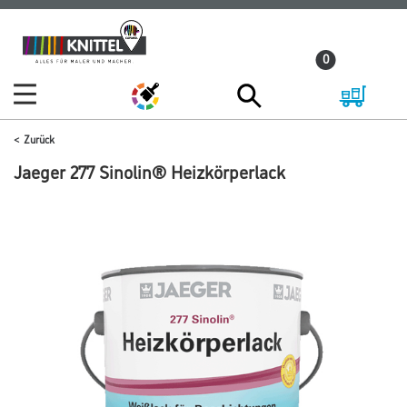
Zum
Zum
Inhalt
Navigationsmenü
0
springen
springen
Zurück
Jaeger 277 Sinolin® Heizkörperlack