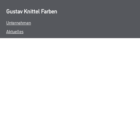
Gustav Knittel Farben
Unternehmen
Aktuelles
Standorte
Services
Sortiment
Karriere
FAQ
Rechtliches
AGB
Nutzungsbedingungen
Logistik- und Servicepreisliste
Impressum
Datenschutz