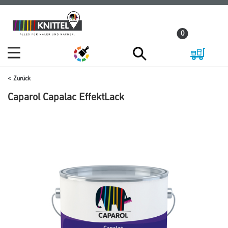
Zum
Zum
Inhalt
Navigationsmenü
0
springen
springen
Zurück
Caparol Capalac EffektLack