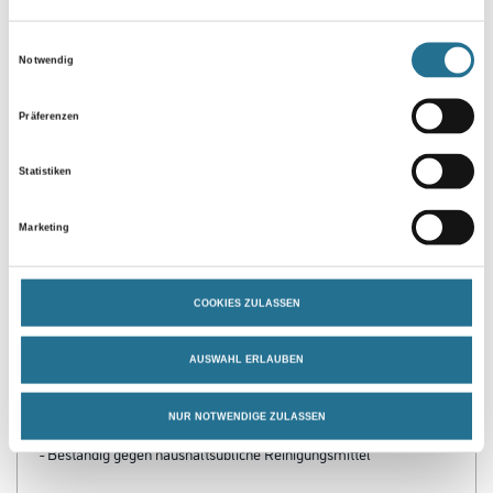
Umrechnungsfaktoren
Einwilligungsauswahl
Notwendig
Zur Farbauswahl für Ihren Wunschfarbton
Präferenzen
Statistiken
Marketing
COOKIES ZULASSEN
PRODUKTEIGENSCHAFTEN
AUSWAHL ERLAUBEN
Produkteigenschaft
- Kreative Farbtongestaltung
- Edle Oberflächen
NUR NOTWENDIGE ZULASSEN
- Hoch Wetter- und Lichtbeständig
- Beständig gegen haushaltsübliche Reinigungsmittel