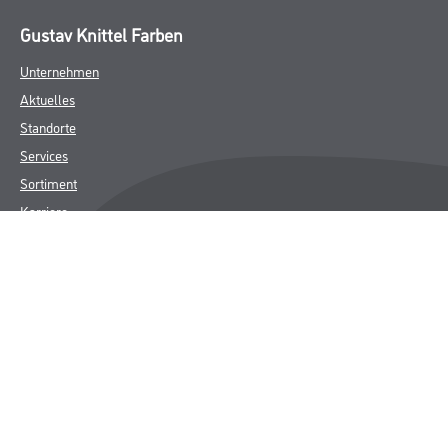
Gustav Knittel Farben
Unternehmen
Aktuelles
Standorte
Services
Sortiment
Karriere
FAQ
Rechtliches
AGB
Nutzungsbedingungen
Logistik- und Servicepreisliste
Impressum
Datenschutz