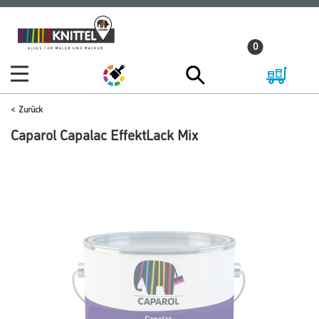
Zum
Zum
Inhalt
Navigationsmenü
0
springen
springen
Zurück
Caparol Capalac EffektLack Mix