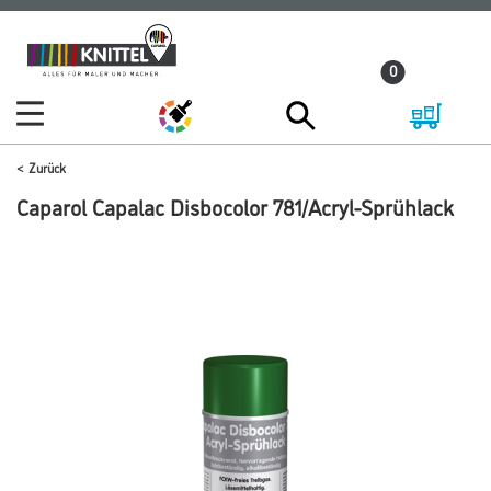
Zum
Zum
Inhalt
Navigationsmenü
0
springen
springen
Zurück
Caparol Capalac Disbocolor 781/Acryl-Sprühlack