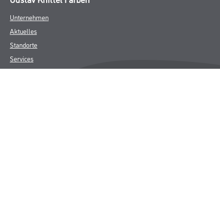
Unternehmen
Aktuelles
Standorte
Services
Sortiment
Karriere
FAQ
Rechtliches
AGB
Nutzungsbedingungen
Logistik- und Servicepreisliste
Impressum
Datenschutz
Integrität