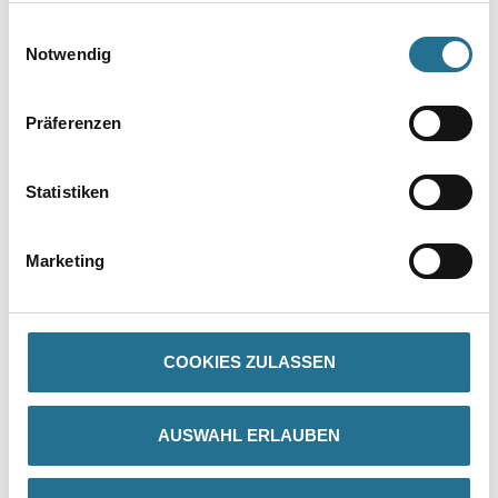
gesammelt haben.
Einwilligungsauswahl
Notwendig
Präferenzen
Statistiken
PRODUKTEIGENSCHAFTEN
Marketing
Produkteigenschaft
- Hervorragende Haftung
- Korrosionsschützend (Capalac Metallgrund 783)
- Hohe Farbtonstabilität (Capalac Disbocolor 781)
COOKIES ZULASSEN
- Hohe Glanzstabilität
- Schnell trocknend
- Sehr gut reinigungsfähig
AUSWAHL ERLAUBEN
- FCKW-frei
Verarbeitungstemp./Luftfeuchte