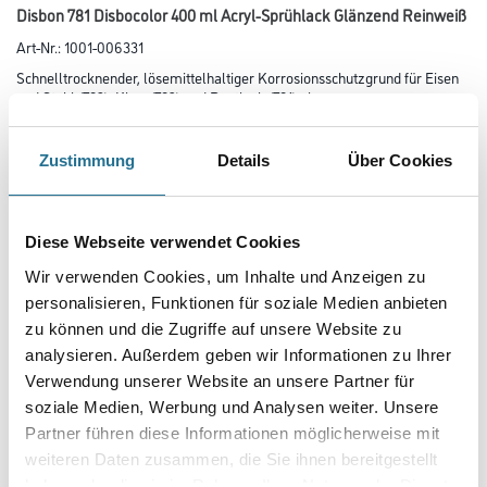
Disbon 781 Disbocolor 400 ml Acryl-Sprühlack Glänzend Reinweiß
Art-Nr.:
1001-006331
Schnelltrocknender, lösemittelhaltiger Korrosionsschutzgrund für Eisen
und Stahl (783), Klar- (782) und Buntlack (781) als
Acryl-Sprühlack für fast alle Untergründe im Außen- und Innenbereich.
Zustimmung
Details
Über Cookies
Farbtonbezeichnung
Diese Webseite verwendet Cookies
Glanzgrad
Wir verwenden Cookies, um Inhalte und Anzeigen zu
personalisieren, Funktionen für soziale Medien anbieten
zu können und die Zugriffe auf unsere Website zu
Gebinde
analysieren. Außerdem geben wir Informationen zu Ihrer
Verwendung unserer Website an unsere Partner für
soziale Medien, Werbung und Analysen weiter. Unsere
Partner führen diese Informationen möglicherweise mit
weiteren Daten zusammen, die Sie ihnen bereitgestellt
Umrechnungsfaktoren
haben oder die sie im Rahmen Ihrer Nutzung der Dienste