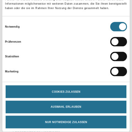
Informationen möglicherweise mit weiteren Daten zusammen, die Sie ihnen bereitgestellt
haben oder die sie im Rahmen Ihrer Nutzung der Dienste gesammelt haben.
Einwilligungsauswahl
Umrechnungsfaktoren
Notwendig
Zur Farbauswahl für Ihren Wunschfarbton
Präferenzen
Statistiken
Marketing
COOKIES ZULASSEN
PRODUKTEIGENSCHAFTEN
AUSWAHL ERLAUBEN
Produkteigenschaft
NUR NOTWENDIGE ZULASSEN
- Ventilierend
- Strapazierfähige Oberfläche