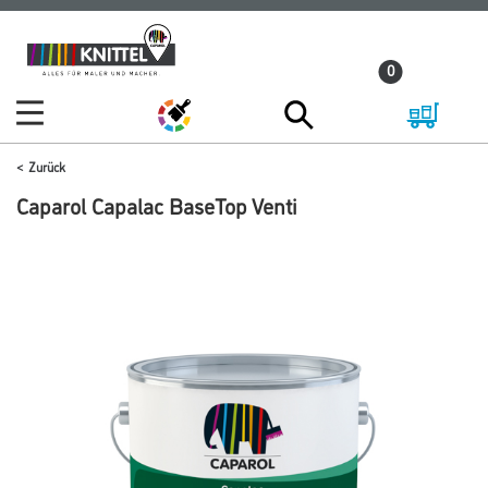
Zum
Zum
Inhalt
Navigationsmenü
0
springen
springen
Zurück
Caparol Capalac BaseTop Venti