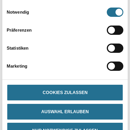
gesammelt haben.
Einwilligungsauswahl
Notwendig
Präferenzen
Statistiken
PRODUKTEIGENSCHAFTEN
Marketing
Produkteigenschaft
- Maximale Spritzsicherheit
- Hohe Füllkraft
- Rationelle Verarbeitung
COOKIES ZULASSEN
- Hohes Standvermögen bis zu 250 µm Naßschichtdicke
- Sehr hohe Lackiersicherheit
- Sehr gutes Deckvermögen
- Blockfest
AUSWAHL ERLAUBEN
- Geruchsarm
- Hohe Kratz- und Stoßfestigkeit