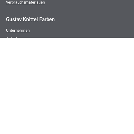
Verbrauchsmaterialien
Gustav Knittel Farben
Unternehmen
Aktuelles
Standorte
Services
Sortiment
Karriere
FAQ
Rechtliches
AGB
Nutzungsbedingungen
Logistik- und Servicepreisliste
Impressum