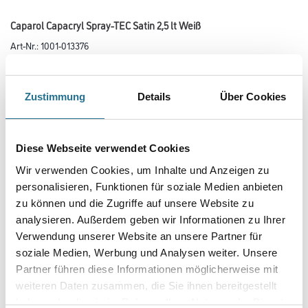
Caparol Capacryl Spray-TEC Satin 2,5 lt Weiß
Art-Nr.:
1001-013376
Maximale Lackiersicherheit
Farbtonbezeichnung
Zustimmung
Details
Über Cookies
Glanzgrad
Diese Webseite verwendet Cookies
Wir verwenden Cookies, um Inhalte und Anzeigen zu
personalisieren, Funktionen für soziale Medien anbieten
Gebinde
zu können und die Zugriffe auf unsere Website zu
analysieren. Außerdem geben wir Informationen zu Ihrer
Verwendung unserer Website an unsere Partner für
soziale Medien, Werbung und Analysen weiter. Unsere
Partner führen diese Informationen möglicherweise mit
weiteren Daten zusammen, die Sie ihnen bereitgestellt
Umrechnungsfaktoren
haben oder die sie im Rahmen Ihrer Nutzung der Dienste