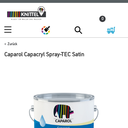
Zum
Zum
Inhalt
Navigationsmenü
0
springen
springen
Zurück
Caparol Capacryl Spray-TEC Satin