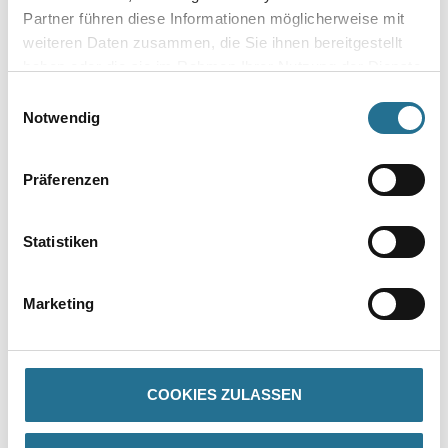
- Blockfest
Partner führen diese Informationen möglicherweise mit
- Hohe Kratz- und Stoßfestigkeit
weiteren Daten zusammen, die Sie ihnen bereitgestellt
- Diffusionsfähig
- Beständig gegen haushaltsübliche Reinigungsmittel
haben oder die sie im Rahmen Ihrer Nutzung der Dienste
- Nassabrieb nach DIN EN 13300: Klasse 1 (entspricht
gesammelt haben.
Einwilligungsauswahl
scheuerbeständig nach DIN 53778)
Notwendig
- Für Kinderspielzeug geeignet gemäß DIN EN 71-3
- Desinfektionsmittelbeständig
Präferenzen
Verarbeitungstemp./Luftfeuchte
Material-, Umluft- und Untergrundtemperatur: Mind. 8 °C
Statistiken
Verarbeitungszeit
Bei 20 °C und 65 % relativer Luftfeuchtigkeit. Staubtrocken: 1-2
Stunden, überstreichbar: 10-12 Stunden, durchgetrocknet: 48
Stunden. Bei niedrigeren Temperaturen und höherer
Marketing
Luftfeuchtigkeit verzögern sich die Trocknungszeiten.
Verbrauch
Ca. 100 - 120 ml/m² pro Auftrag. Die Verbrauchswerte sind
COOKIES ZULASSEN
Anhaltswerte, die je nach Untergrund und
Untergrundbeschaffenheit
abweichen können. Exakte Verbrauchswerte sind nur durch