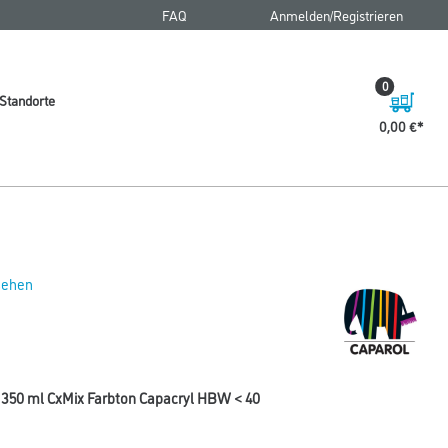
FAQ
Anmelden/Registrieren
0
Standorte
0,00 €
 sehen
 350 ml CxMix Farbton Capacryl HBW < 40