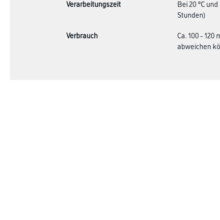
Verarbeitungszeit
Bei 20 °C und
Stunden)
Verbrauch
Ca. 100 - 120
abweichen kön
Online-Shop
Farbe
Verbrauchsmate
WDV-Systeme
Trockenbau
Putze- und Spachtelmassen
Bodenbeläge
Wand- & Deckenbeläge
Werkzeug & Maschinen