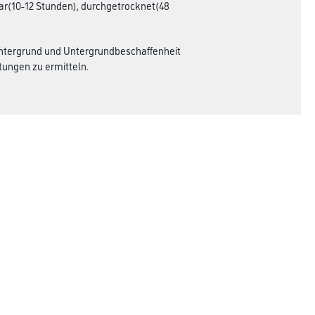
bar(10-12 Stunden), durchgetrocknet(48
 Untergrund und Untergrundbeschaffenheit
ungen zu ermitteln.
Rechtliches
AGB
Nutzungsbedingungen
Logistik- und Servicepreisliste
Impressum
Datenschutz
Integrität
Kontakt