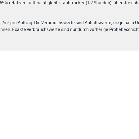
 65% relativer Luftfeuchtigkeit: staubtrocken(1-2 Stunden), überstreich
 ml/m² pro Auftrag. Die Verbrauchswerte sind Anhaltswerte, die je nach
nen. Exakte Verbrauchswerte sind nur durch vorherige Probebeschicht
Gustav Knittel Farben
rialien
Unternehmen
Aktuelles
Standorte
Services
Sortiment
Karriere
FAQ