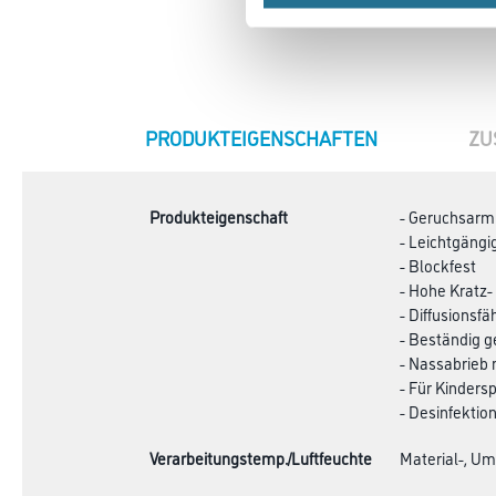
CURRENT
PRODUKTEIGENSCHAFTEN
ZU
TAB:
Produkteigenschaft
- Geruchsarm
- Leichtgängi
- Blockfest
- Hohe Kratz-
- Diffusionsfä
- Beständig g
- Nassabrieb 
- Für Kinders
- Desinfektio
Verarbeitungstemp./Luftfeuchte
Material-, Um