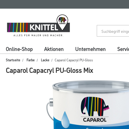
Zum
Zum
Inhalt
Navigationsmenü
springen
springen
Online-Shop
Aktionen
Unternehmen
Servi
Startseite
Farbe
Lacke
Caparol Capacryl PU-Gloss
Caparol Capacryl PU-Gloss Mix