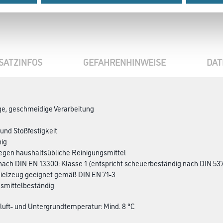
SATZINFOS
GEFAHRENHINWEISE
DAT
ge, geschmeidige Verarbeitung
 und Stoßfestigkeit
hig
egen haushaltsübliche Reinigungsmittel
nach DIN EN 13300: Klasse 1 (entspricht scheuerbeständig nach DIN 53
pielzeug geeignet gemäß DIN EN 71-3
nsmittelbeständig
luft- und Untergrundtemperatur: Mind. 8 °C