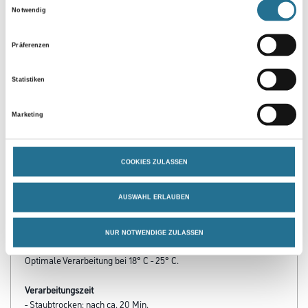
Einwilligungsauswahl
Notwendig
Präferenzen
Statistiken
Marketing
PRODUKTEIGENSCHAFTEN
COOKIES ZULASSEN
Produkteigenschaft
Einfache Verarbeitung; guter Verlauf; hohe Deckkraft; schnelle
AUSWAHL ERLAUBEN
Trocknung; licht- und witterungsbeständig; gute Lackierergebnisse
mit großer Farbauswahl
NUR NOTWENDIGE ZULASSEN
Verarbeitungstemp./Luftfeuchte
Optimale Verarbeitung bei 18° C - 25° C.
Verarbeitungszeit
- Staubtrocken: nach ca. 20 Min.