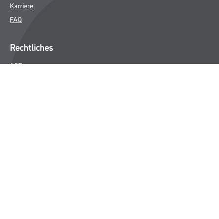
Karriere
FAQ
Rechtliches
AGB
Nutzungsbedingungen
Logistik- und Servicepreisliste
Impressum
Datenschutz
Integrität
Kontakt
Folgen Sie uns