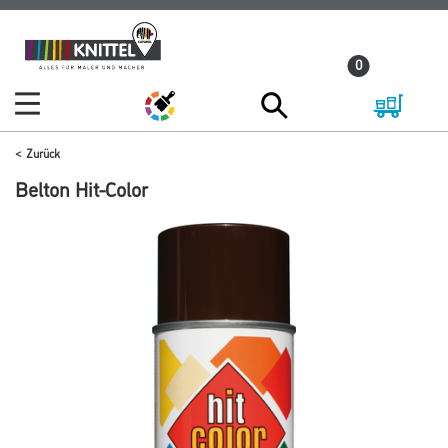
Zum
Zum
Inhalt
Navigationsmenü
0
springen
springen
Zurück
Belton Hit-Color