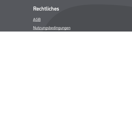
Rechtliches
AGB
Nutzungsbedingungen
Logistik- und Servicepreisliste
Impressum
Datenschutz
Integrität
Kontakt
Folgen Sie uns
ICHER MWST.