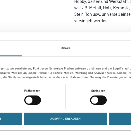
Hobby, Garten und Werkstatt. 
wie z.B. Metall, Holz, Keramik,
Stein, Ton usw. universell ein
versiegelt werden.
Farbtonbezeichnung
Details
Gebinde
gen zu personalisieren, Funktionen für soziale Medien anbieten zu können und die Zugriffe auf
 unserer Website an unsere Partner für soziale Medien, Werbung und Analysen weiter. Unsere Pa
 die Sie ihnen bereitgestellt haben oder die sie im Rahmen Ihrer Nutzung der Dienste gesamme
Umrechnungsfaktoren
Präferenzen
Statistiken
N
AUSWAHL ERLAUBEN