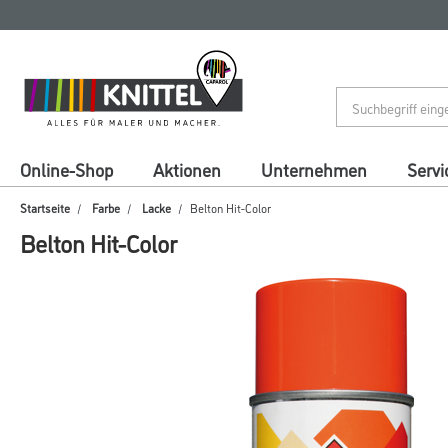
Zum
Zum
Inhalt
Navigationsmenü
springen
springen
Online-Shop
Aktionen
Unternehmen
Servi
Startseite
Farbe
Lacke
Belton Hit-Color
Belton Hit-Color