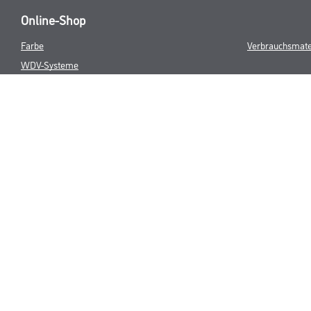
Online-Shop
Farbe
Verbrauchsmate
WDV-Systeme
Trockenbau
Putze- und Spachtelmassen
Bodenbeläge
Wand- & Deckenbeläge
Werkzeug & Maschinen
* NUR FÜR 