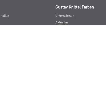
Gustav Knittel Farben
rialien
Unternehmen
Aktuelles
Standorte
Services
Sortiment
Karriere
FAQ
© Copyright CMS Dienstleistungs-Gesellschaft
GEWERBLICHE KUNDEN. ALLE ANGEGEBENEN PREISE SIND ZZGL. GESETZL
**Punktestand wird innerhalb mehrerer Wochen aktualisiert.