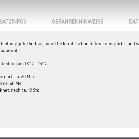
SATZINFOS
GEFAHRENHINWEISE
DAT
rbeitung; guter Verlauf; hohe Deckkraft; schnelle Trocknung; licht- und
arbauswahl
beitung bei 18° C - 25° C.
n: nach ca. 20 Min.
ch ca. 60 Min.
net: nach ca. 12 Std.