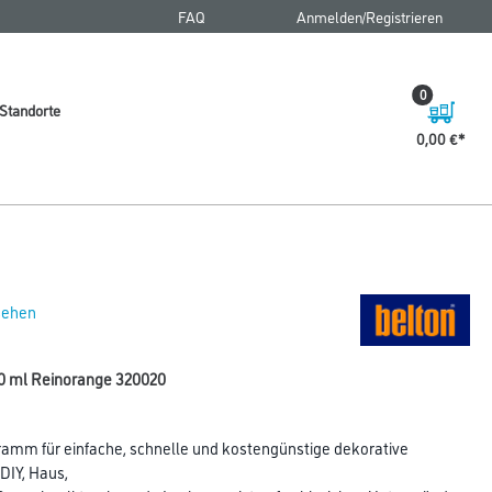
FAQ
Anmelden/Registrieren
0
Standorte
0,00 €
 sehen
00 ml Reinorange 320020
gramm für einfache, schnelle und kostengünstige dekorative
DIY, Haus,