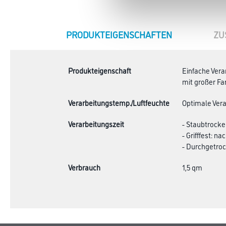
CURRENT
PRODUKTEIGENSCHAFTEN
ZU
TAB:
Produkteigenschaft
Einfache Vera
mit großer F
Verarbeitungstemp./Luftfeuchte
Optimale Verar
Verarbeitungszeit
- Staubtrocke
- Grifffest: na
- Durchgetrock
Verbrauch
1,5 qm