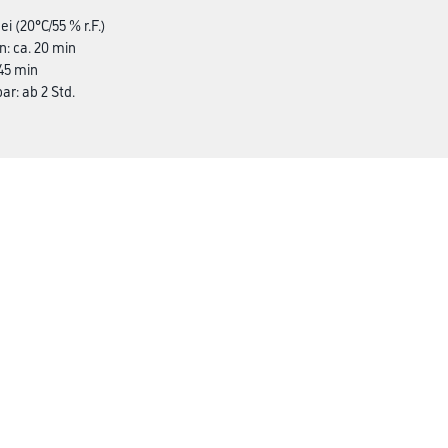
ei (20°C/55 % r.F.)
n: ca. 20 min
 45 min
ar: ab 2 Std.
Gustav Knittel Farben
rialien
Unternehmen
Aktuelles
Standorte
Services