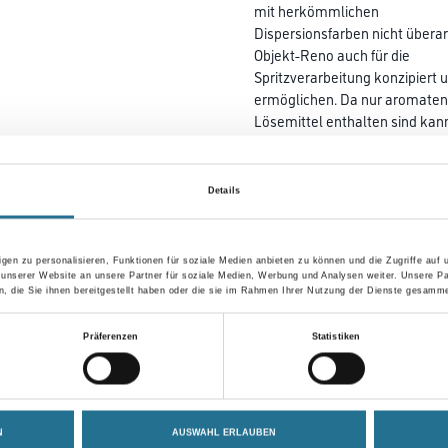
mit herkömmlichen
Dispersionsfarben nicht übera
Objekt-Reno auch für die
Spritzverarbeitung konzipiert
ermöglichen. Da nur aromatenf
Lösemittel enthalten sind kan
Farbtonbezeichnung
Details
Gebinde
gen zu personalisieren, Funktionen für soziale Medien anbieten zu können und die Zugriffe auf
 unserer Website an unsere Partner für soziale Medien, Werbung und Analysen weiter. Unsere Pa
 die Sie ihnen bereitgestellt haben oder die sie im Rahmen Ihrer Nutzung der Dienste gesamme
Präferenzen
Statistiken
Umrechnungsfaktoren
N
AUSWAHL ERLAUBEN