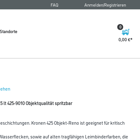
FAQ
Anmelden/Registrieren
0
Standorte
0,00 €
 sehen
 lt 425-9010 Objektqualität spritzbar
chichtungen. Kronen 425 Objekt-Reno ist geeignet für kritisch
Wasserflecken, sowie auf alten tragfähigen Leimbinderfarben, die