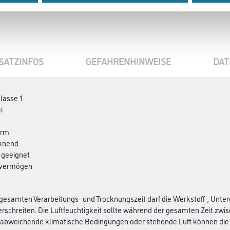
SATZINFOS
GEFAHRENHINWEISE
DAT
lasse 1
i
arm
cknend
r geeignet
kvermögen
esamten Verarbeitungs- und Trocknungszeit darf die Werkstoff-, Unter
erschreiten. Die Luftfeuchtigkeit sollte während der gesamten Zeit zwisc
abweichende klimatische Bedingungen oder stehende Luft können die T