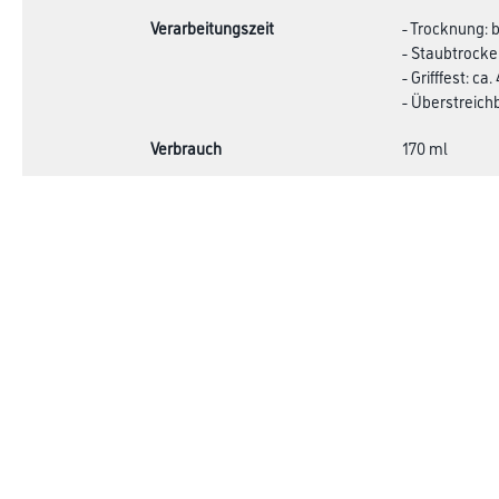
Verarbeitungszeit
- Trocknung: b
- Staubtrocke
- Grifffest: ca.
- Überstreichb
Verbrauch
170 ml
Achtung
Online-Shop
Farbe
Verbrauchsmate
WDV-Systeme
Trockenbau
Putze- und Spachtelmassen