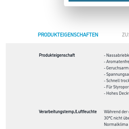
CURRENT
PRODUKTEIGENSCHAFTEN
ZU
TAB:
Produkteigenschaft
- Nassabriebk
- Aromatenfre
- Geruchsarm
- Spannungs
- Schnell tro
- Für Styropo
- Hohes Dec
Verarbeitungstemp./Luftfeuchte
Während der g
30°C nicht üb
Normalklima 