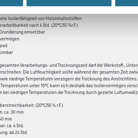
ete Isolierfähigkeit von Holzinhaltsstoffen
rarbeitbarkeit nach 4 Std. (20°C/55 %r.F.)
 Grundierung einsetzbar
kvermögen
grad
ünnbar
esamten Verarbeitungs- und Trocknungszeit darf die Werkstoff-, Unter
erschreiten. Die Luftfeuchtigkeit sollte während der gesamten Zeit zwisc
owie niedrige Temperaturen verzögern die Trocknung des Anstrichfilms.
i Temperaturen unter 15°C kann sich deshalb das Isoliervermögen versc
 bei niedrigen Temperaturen die Trocknung durch gezielte Luftumwälzu
erstreichbarkeit: (20°C/55 % r.F.)
n: ca. 30 min
. 40 min
ar: ca. 4 Std.
ung: ab 24 Std.