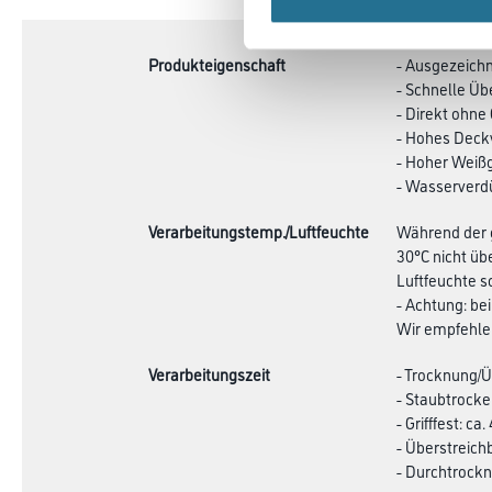
TAB:
Produkteigenschaft
- Ausgezeichn
- Schnelle Übe
- Direkt ohne
- Hohes Dec
- Hoher Weiß
- Wasserverd
Verarbeitungstemp./Luftfeuchte
Während der g
30°C nicht üb
Luftfeuchte s
- Achtung: be
Wir empfehlen
Verarbeitungszeit
- Trocknung/Üb
- Staubtrocke
- Grifffest: ca
- Überstreichb
- Durchtrockn