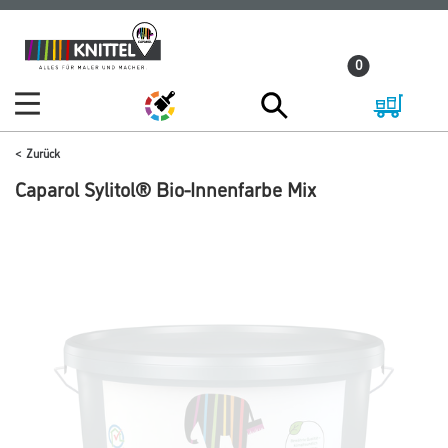
Zum
Zum
Inhalt
Navigationsmenü
0
springen
springen
Zurück
Caparol Sylitol® Bio-Innenfarbe Mix