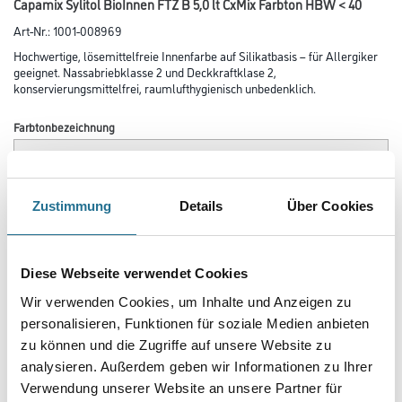
Capamix Sylitol BioInnen FTZ B 5,0 lt CxMix Farbton HBW < 40
Art-Nr.:
1001-008969
Hochwertige, lösemittelfreie Innenfarbe auf Silikatbasis – für Allergiker
geeignet. Nassabriebklasse 2 und Deckkraftklase 2,
konservierungsmittelfrei, raumlufthygienisch unbedenklich.
Farbtonbezeichnung
Glanzgrad
Zustimmung
Details
Über Cookies
Gebinde
Diese Webseite verwendet Cookies
Wir verwenden Cookies, um Inhalte und Anzeigen zu
personalisieren, Funktionen für soziale Medien anbieten
zu können und die Zugriffe auf unsere Website zu
analysieren. Außerdem geben wir Informationen zu Ihrer
Umrechnungsfaktoren
Verwendung unserer Website an unsere Partner für