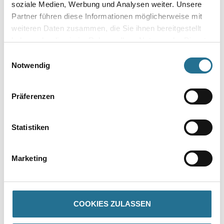
soziale Medien, Werbung und Analysen weiter. Unsere
Partner führen diese Informationen möglicherweise mit
weiteren Daten zusammen, die Sie ihnen bereitgestellt
haben oder die sie im Rahmen Ihrer Nutzung der Dienste
Zur Farbauswahl für Ihren Wunschfarbton
gesammelt haben.
Einwilligungsauswahl
Notwendig
Zur Weißware
Präferenzen
Statistiken
Marketing
PRODUKTEIGENSCHAFTEN
COOKIES ZULASSEN
Produkteigenschaft