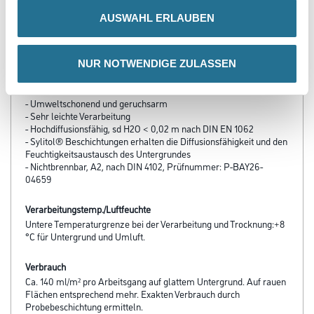
- Konservierungsmittelfrei
- Lösemittelfrei
AUSWAHL ERLAUBEN
- Weichmacherfrei
- Frei von foggingaktiven Substanzen
- Raumlufthygienisch unbedenklich
NUR NOTWENDIGE ZULASSEN
- Zertifikat „für Allergiker geeignet“, gemäß Prüfzeugnis des TÜV
Nord
- Fremdüberwacht
- Umweltschonend und geruchsarm
- Sehr leichte Verarbeitung
- Hochdiffusionsfähig, sd H2O < 0,02 m nach DIN EN 1062
- Sylitol® Beschichtungen er­halten die Diffusionsfähigkeit und den
Feuchtigkeitsaustausch des Untergrundes
- Nichtbrennbar, A2, nach DIN 4102, Prüfnummer: P-BAY26-
04659
Verarbeitungstemp./Luftfeuchte
Untere Temperaturgrenze bei der Verarbeitung und Trocknung:+8
°C für Untergrund und Umluft.
Verbrauch
Ca. 140 ml/m² pro Arbeitsgang auf glattem Untergrund. Auf rauen
Flächen entsprechend mehr. Exakten Verbrauch durch
Probebeschichtung ermitteln.