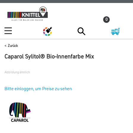
Zum
Zum
Inhalt
Navigationsmenü
0
springen
springen
Zurück
Caparol Sylitol® Bio-Innenfarbe Mix
Abbildung ähnlich
Bitte einloggen, um Preise zu sehen