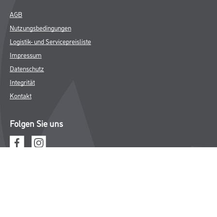
AGB
Nutzungsbedingungen
Logistik- und Servicepreisliste
Impressum
Datenschutz
Integrität
Kontakt
Folgen Sie uns
© Copyright CMS Dienstleistungs-Gesellschaft
* NUR FÜR GEWERBLICHE KUNDEN. ALLE ANGEGEBENEN PREISE
SIND ZZGL. GESETZLICHER MWST.
**Punktestand wird innerhalb mehrerer Wochen aktualisiert.