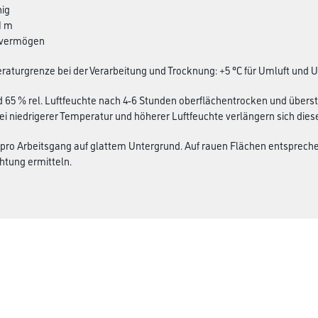
hig
1 m
kvermögen
aturgrenze bei der Verarbeitung und Trocknung: +5 °C für Umluft und 
d 65 % rel. Luftfeuchte nach 4-6 Stunden oberflächentrocken und übers
Bei niedrigerer Temperatur und höherer Luftfeuchte verlängern sich diese
 pro Arbeitsgang auf glattem Untergrund. Auf rauen Flächen entsprec
htung ermitteln.
Gustav Knittel Farben
rialien
Unternehmen
Aktuelles