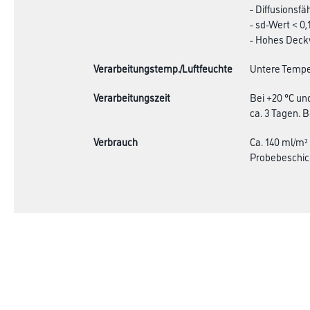
- Diffusionsfä
- sd-Wert < 0,
- Hohes Dec
Verarbeitungstemp./Luftfeuchte
Untere Temper
Verarbeitungszeit
Bei +20 °C un
ca. 3 Tagen. 
Verbrauch
Ca. 140 ml/m²
Probebeschic
Online-Shop
Farbe
Verbrauchsmate
WDV-Systeme