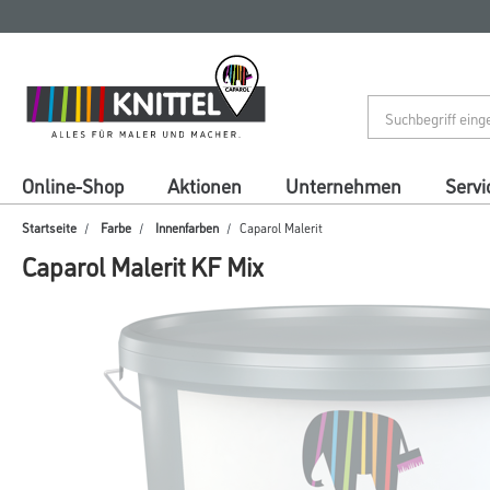
Zum
Zum
Inhalt
Navigationsmenü
springen
springen
Online-Shop
Aktionen
Unternehmen
Servi
Startseite
Farbe
Innenfarben
Caparol Malerit
Caparol Malerit KF Mix