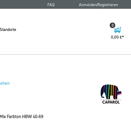
FAQ
Anmelden/Registrieren
0
Standorte
0,00 €
 sehen
CxMix Farbton HBW 40-69