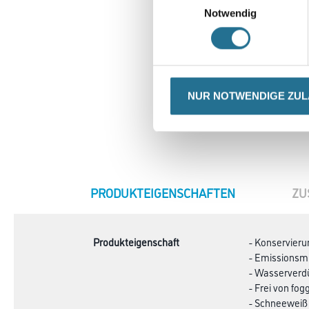
Notwendig
NUR NOTWENDIGE ZU
CURRENT
PRODUKTEIGENSCHAFTEN
ZU
TAB:
Produkteigenschaft
- Konservieru
- Emissionsmi
- Wasserverd
- Frei von fo
- Schneeweiß