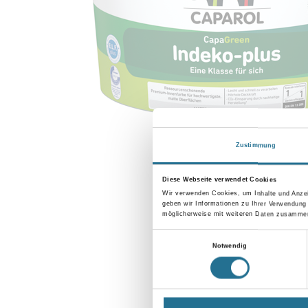
Zustimmung
Diese Webseite verwendet Cookies
Wir verwenden Cookies, um Inhalte und Anzei
geben wir Informationen zu Ihrer Verwendung
möglicherweise mit weiteren Daten zusammen,
Einwilligungsauswahl
Notwendig