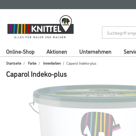
Zum
Zum
Inhalt
Navigationsmenü
springen
springen
Online-Shop
Aktionen
Unternehmen
Servi
Startseite
Farbe
Innenfarben
Caparol Indeko-plus
Caparol Indeko-plus