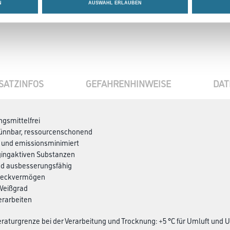
N
AUSWAHL ERLAUBEN
SATZINFOS
GEFAHRENHINWEISE
DAT
ngsmittelfrei
ünnbar, ressourcenschonend
 und emissionsminimiert
ggingaktiven Substanzen
nd ausbesserungsfähig
 Deckvermögen
 Weißgrad
erarbeiten
aturgrenze bei der Verarbeitung und Trocknung: +5 °C für Umluft und 