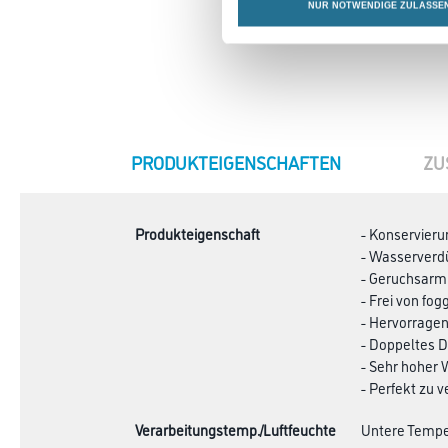
NUR NOTWENDIGE ZULASSE
CURRENT
PRODUKTEIGENSCHAFTEN
ZU
TAB:
Produkteigenschaft
- Konservieru
- Wasserverd
- Geruchsarm
- Frei von fo
- Hervorrage
- Doppeltes
- Sehr hoher
- Perfekt zu v
Verarbeitungstemp./Luftfeuchte
Untere Temper