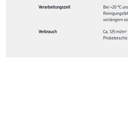
Verarbeitungszeit
Bei +20 °C un
Reinigungsfäh
verlängern sic
Verbrauch
Ca. 125 ml/m²
Probebeschic
Online-Shop
Farbe
Verbrauchsmate
WDV-Systeme
Trockenbau
Putze- und Spachtelmassen
Bodenbeläge