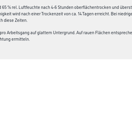
d 65 % rel. Luftfeuchte nach 4-6 Stunden oberflächentrocken und überstr
igkeit wird nach einer Trockenzeit von ca. 14 Tagen erreicht. Bei niedr
h diese Zeiten.
 pro Arbeitsgang auf glattem Untergrund. Auf rauen Flächen entsprech
htung ermitteln.
Gustav Knittel Farben
rialien
Unternehmen
Aktuelles
Standorte
Services
Sortiment