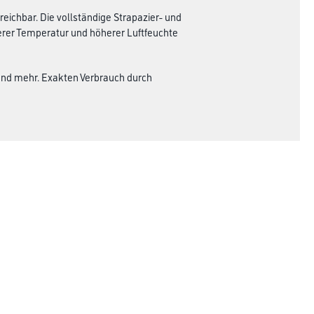
eichbar. Die vollständige Strapazier- und
igerer Temperatur und höherer Luftfeuchte
end mehr. Exakten Verbrauch durch
Rechtliches
AGB
Nutzungsbedingungen
Logistik- und Servicepreisliste
Impressum
Datenschutz