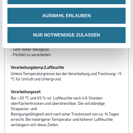
Produkteigenschaft
AUSWAHL ERLAUBEN
- Konservierungsmittelfrei
- Wasserverdünnbar, ressourcenschonend
- Geruchsarm und emissionsminimiert
- Frei von foggingaktiven Substanzen
NUR NOTWENDIGE ZULASSEN
- Hervorragend ausbesserungsfähig
- Doppeltes Deckvermögen
- Sehr hoher Weißgrad
- Perfekt zu verarbeiten
Verarbeitungstemp./Luftfeuchte
Untere Temperaturgrenze bei der Verarbeitung und Trocknung: +5
°C für Umluft und Untergrund.
Verarbeitungszeit
Bei +20 °C und 65 % rel. Luftfeuchte nach 4-6 Stunden
oberflächentrocken und überstreichbar. Die vollständige
Strapazier- und
Reinigungsfähigkeit wird nach einer Trockenzeit von ca. 14 Tagen
erreicht. Bei niedrigerer Temperatur und höherer Luftfeuchte
verlängern sich diese Zeiten.