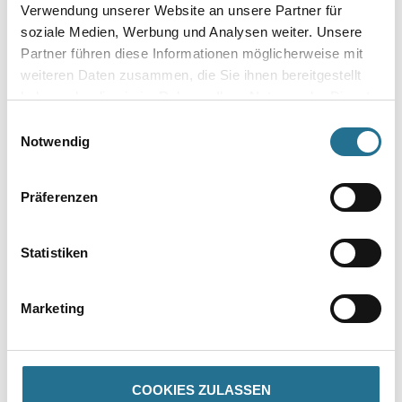
Verwendung unserer Website an unsere Partner für
Umrechnungsfaktoren
soziale Medien, Werbung und Analysen weiter. Unsere
Partner führen diese Informationen möglicherweise mit
weiteren Daten zusammen, die Sie ihnen bereitgestellt
haben oder die sie im Rahmen Ihrer Nutzung der Dienste
gesammelt haben.
Einwilligungsauswahl
Zur Farbauswahl für Ihren Wunschfarbton
Notwendig
Zur Weißware
Präferenzen
Statistiken
Marketing
PRODUKTEIGENSCHAFTEN
COOKIES ZULASSEN