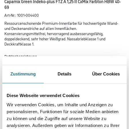
Capamix Green Indeko-plus FTZ A 1,25 lt CxMix Farbton HBW 40-
69
Art-Nr.:
1001-004400
Ressourcenschonende Premium-Innenfarbe für hochwertigste Wand-
und Decken­anstriche auf allen Innenflächen.
Konservierungsmittelfrei, hervorragend ausbesserungsfähig,
doppeldeckend, sehr hoher Weißgrad. Nassabriebklasse 1 und
Deckkraftklasse 1.
Farbtonbezeichnung
Zustimmung
Details
Über Cookies
Glanzgrad
Diese Webseite verwendet Cookies
Gebinde
Wir verwenden Cookies, um Inhalte und Anzeigen zu
personalisieren, Funktionen für soziale Medien anbieten
zu können und die Zugriffe auf unsere Website zu
analysieren. Außerdem geben wir Informationen zu Ihrer