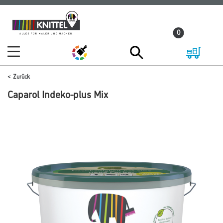
Zum
Zum
Inhalt
Navigationsmenü
0
springen
springen
Zurück
Caparol Indeko-plus Mix