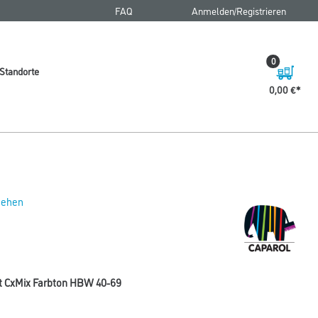
FAQ
Anmelden/Registrieren
0
Standorte
0,00 €
 sehen
t CxMix Farbton HBW 40-69