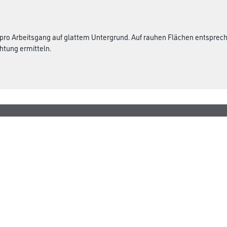
 pro Arbeitsgang auf glattem Untergrund. Auf rauhen Flächen entspre
htung ermitteln.
Gustav Knittel Farben
rialien
Unternehmen
Aktuelles
Standorte
Services
Sortiment
Karriere
FAQ