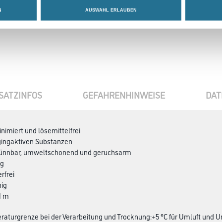
N
AUSWAHL ERLAUBEN
SATZINFOS
GEFAHRENHINWEISE
DAT
nimiert und lösemittelfrei
ggingaktiven Substanzen
ünnbar, umweltschonend und geruchsarm
ig
rfrei
hig
1 m
aturgrenze bei der Verarbeitung und Trocknung:+5 °C für Umluft und U