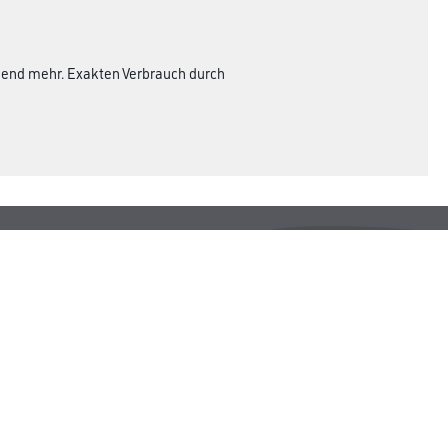
chend mehr. Exakten Verbrauch durch
Rechtliches
AGB
Nutzungsbedingungen
Logistik- und Servicepreisliste
Impressum
Datenschutz
Integrität
Kontakt