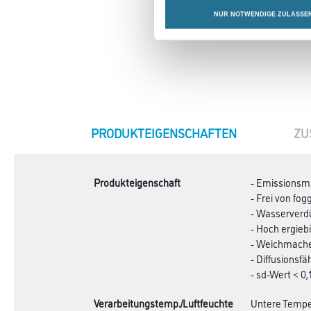
NUR NOTWENDIGE ZULASSE
CURRENT
PRODUKTEIGENSCHAFTEN
ZU
TAB:
Produkteigenschaft
- Emissionsmi
- Frei von fo
- Wasserverd
- Hoch ergieb
- Weichmache
- Diffusionsfä
- sd-Wert < 0,
Verarbeitungstemp./Luftfeuchte
Untere Temper