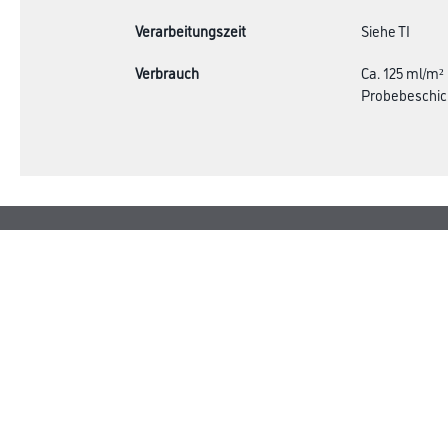
Verarbeitungszeit
Siehe TI
Verbrauch
Ca. 125 ml/m²
Probebeschic
Online-Shop
Farbe
Verbrauchsmate
WDV-Systeme
Trockenbau
Putze- und Spachtelmassen
Bodenbeläge
Wand- & Deckenbeläge
Werkzeug & Maschinen