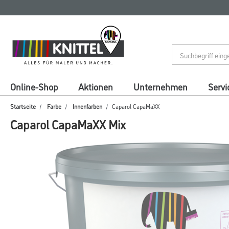
Zum
Zum
Inhalt
Navigationsmenü
springen
springen
Online-Shop
Aktionen
Unternehmen
Servi
Startseite
Farbe
Innenfarben
Caparol CapaMaXX
Caparol CapaMaXX Mix