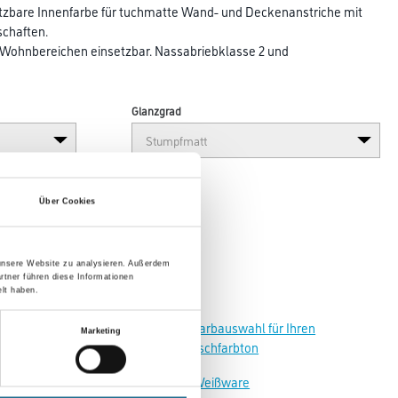
tzbare Innenfarbe für tuchmatte Wand- und Deckenanstriche mit
schaften.
d Wohnbereichen einsetzbar. Nassabriebklasse 2 und
Glanzgrad
Über Cookies
 unsere Website zu analysieren. Außerdem
rtner führen diese Informationen
lt haben.
Zur Farbauswahl für Ihren
Marketing
Wunschfarbton
Zur Weißware