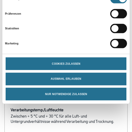
Präferenzen
Statistiken
Marketing
PRODUKTEIGENSCHAFTEN
Produkteigenschaft
COOKIES ZULASSEN
- Optimale Deckkraft
- Besonders leicht zu verarbeiten
AUSWAHL ERLAUBEN
- Optimales Oberflächenfinish
- Für sämtliche Wohn- und Arbeitsbereiche
- Lösemittel- und Weichmacherfrei
NUR NOTWENDIGE ZULASSEN
- Frei von foggingaktiven Substanzen
Verarbeitungstemp./Luftfeuchte
Zwischen + 5 °C und + 30 °C für alle Luft- und
Untergrundverhältnisse während Verarbeitung und Trocknung.