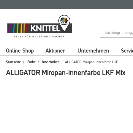
Zum
Zum
Inhalt
Navigationsmenü
springen
springen
Online-Shop
Aktionen
Unternehmen
Servi
Startseite
Farbe
Innenfarben
ALLIGATOR Miropan-Innenfarbe LKF
ALLIGATOR Miropan-Innenfarbe LKF Mix