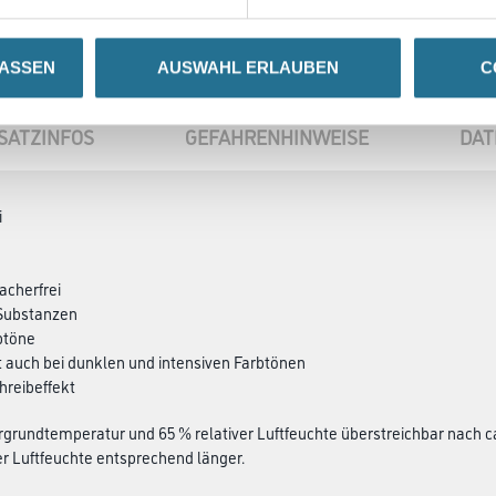
LASSEN
AUSWAHL ERLAUBEN
C
SATZINFOS
GEFAHRENHINWEISE
DAT
i
acherfrei
 Substanzen
rbtöne
t auch bei dunklen und intensiven Farbtönen
hreibeffekt
ergrundtemperatur und 65 % relativer Luftfeuchte überstreichbar nach ca.
 Luftfeuchte entsprechend länger.