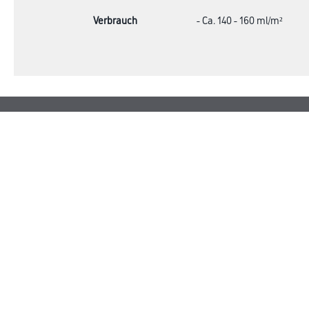
Verbrauch
- Ca. 140 - 160 ml/m²
Online-Shop
Farbe
Verbrauchsmate
WDV-Systeme
Trockenbau
Putze- und Spachtelmassen
Bodenbeläge
Wand- & Deckenbeläge
Werkzeug & Maschinen