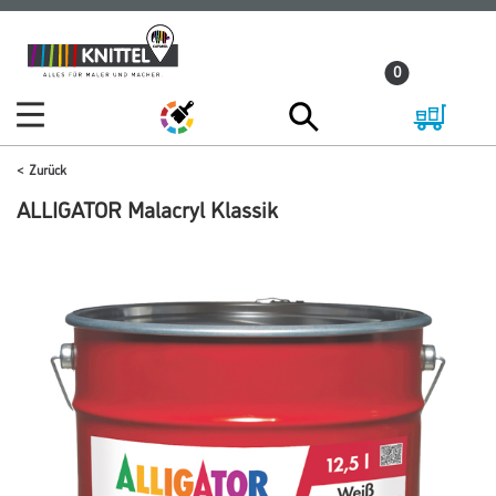
Zum
Zum
Inhalt
Navigationsmenü
0
springen
springen
Zurück
ALLIGATOR Malacryl Klassik