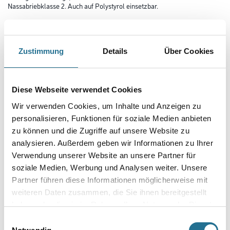
Nassabriebklasse 2. Auch auf Polystyrol einsetzbar.
Farbtonbezeichnung
Zustimmung
Details
Über Cookies
Glanzgrad
Diese Webseite verwendet Cookies
Wir verwenden Cookies, um Inhalte und Anzeigen zu
Gebinde
personalisieren, Funktionen für soziale Medien anbieten
zu können und die Zugriffe auf unsere Website zu
analysieren. Außerdem geben wir Informationen zu Ihrer
Verwendung unserer Website an unsere Partner für
soziale Medien, Werbung und Analysen weiter. Unsere
Umrechnungsfaktoren
Partner führen diese Informationen möglicherweise mit
weiteren Daten zusammen, die Sie ihnen bereitgestellt
haben oder die sie im Rahmen Ihrer Nutzung der Dienste
gesammelt haben.
Einwilligungsauswahl