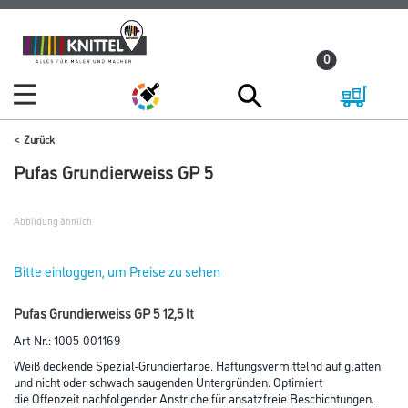
Zum
Zum
Inhalt
Navigationsmenü
0
springen
springen
Zurück
Pufas Grundierweiss GP 5
Abbildung ähnlich
Bitte einloggen, um Preise zu sehen
Pufas Grundierweiss GP 5 12,5 lt
Art-Nr.:
1005-001169
Weiß deckende Spezial-Grundierfarbe. Haftungsvermittelnd auf glatten
und nicht oder schwach saugenden Untergründen. Optimiert
die Offenzeit nachfolgender Anstriche für ansatzfreie Beschichtungen.