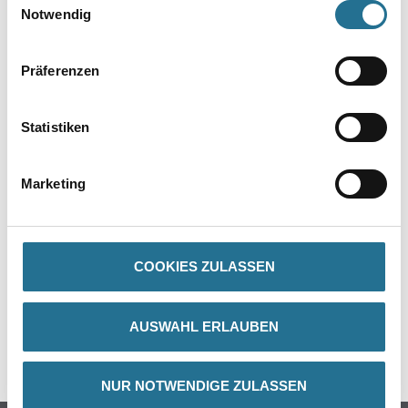
Notwendig
Verarbeitungszeit
- Überstreichbar: nach ca. 6 Stunden
Präferenzen
Verbrauch
Ca. 100 - 130 mlt/m²
Statistiken
Marketing
ZUSATZINFOS
GEFAHRENHINWEISE
COOKIES ZULASSEN
DATENBLÄTTER
AUSWAHL ERLAUBEN
SPEZIFIKATIONEN
NUR NOTWENDIGE ZULASSEN