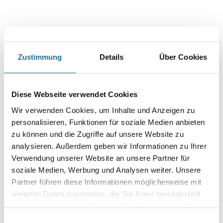
Zustimmung
Details
Über Cookies
PRODUKTEIGENSCHAFTEN
Diese Webseite verwendet Cookies
Produkteigenschaft
- Weiß deckende Spezial-Grundierfarbe
Wir verwenden Cookies, um Inhalte und Anzeigen zu
- Haftungsvermittelnd auf glatten und nicht saugenden
personalisieren, Funktionen für soziale Medien anbieten
Untergründen
zu können und die Zugriffe auf unsere Website zu
- Optimiert die Offenzeit nachfolgender Anstriche für ansatzfreie
Beschichtungen
analysieren. Außerdem geben wir Informationen zu Ihrer
- Keine Strukturgebung
Verwendung unserer Website an unsere Partner für
- Diffusionsfähig
soziale Medien, Werbung und Analysen weiter. Unsere
- Ideal als Systemgrund für Anstriche auf Renoviervlies
- Innen und außen
Partner führen diese Informationen möglicherweise mit
weiteren Daten zusammen, die Sie ihnen bereitgestellt
Verarbeitungstemp./Luftfeuchte
haben oder die sie im Rahmen Ihrer Nutzung der Dienste
Der Untergrund muss fest, trocken, tragfähig, sauber und frei von
gesammelt haben.
Einwilligungsauswahl
Trennmitteln wie Staub, Fett etc. sein.