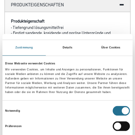
PRODUKTEIGENSCHAFTEN
Produkteigenschaft
- Tiefengrund lösungsmittelfrei
- Festigt sandende, kreidende und poröse Untergründe und
vermindert die Saugfähigkeit
- Hohe Eindringtiefe durch ultrafeines Hydrosol-Acrylat
- Innen und außen
Zustimmung
Details
Über Cookies
Diese Webseite verwendet Cookies
Verarbeitungstemp./Luftfeuchte
Wir verwenden Cookies, um Inhalte und Anzeigen zu personalisieren, Funktionen für
Glutogrund LF darf nicht unter + 5 ° C Untergrund- und
soziale Medien anbieten zu können und die Zugriffe auf unsere Website zu analysieren.
Lufttemperatur verarbeitet werden.
Außerdem geben wir Informationen zu Ihrer Verwendung unserer Website an unsere
Partner für soziale Medien, Werbung und Analysen weiter. Unsere Partner führen diese
Informationen möglicherweise mit weiteren Daten zusammen, die Sie ihnen bereitgestellt
haben oder die sie im Rahmen Ihrer Nutzung der Dienste gesammelt haben.
Verbrauch
Ca. 50 - 250 mlt/m²
Einwilligungsauswahl
Notwendig
Präferenzen