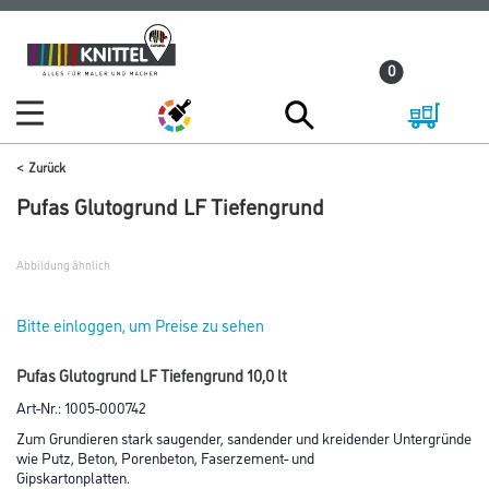
Zum
Zum
Inhalt
Navigationsmenü
0
springen
springen
Zurück
Pufas Glutogrund LF Tiefengrund
Abbildung ähnlich
Bitte einloggen, um Preise zu sehen
Pufas Glutogrund LF Tiefengrund 10,0 lt
Art-Nr.:
1005-000742
Zum Grundieren stark saugender, sandender und kreidender Untergründe
wie Putz, Beton, Porenbeton, Faserzement- und
Gipskartonplatten.