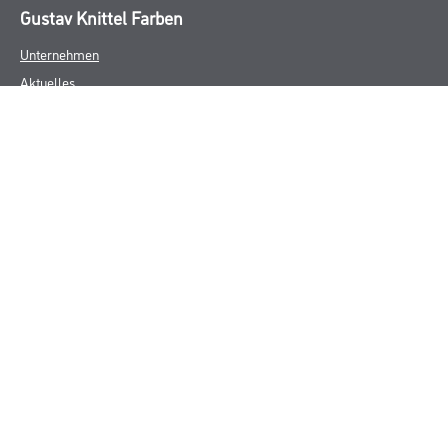
Gustav Knittel Farben
Unternehmen
Aktuelles
Standorte
Services
Sortiment
Karriere
FAQ
Rechtliches
AGB
Nutzungsbedingungen
Logistik- und Servicepreisliste
Impressum
Datenschutz