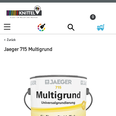
Zum
Zum
Inhalt
Navigationsmenü
0
springen
springen
Zurück
Jaeger 715 Multigrund