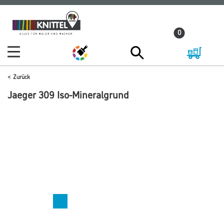
Zum
Zum
Inhalt
Navigationsmenü
0
springen
springen
Zurück
Jaeger 309 Iso-Mineralgrund