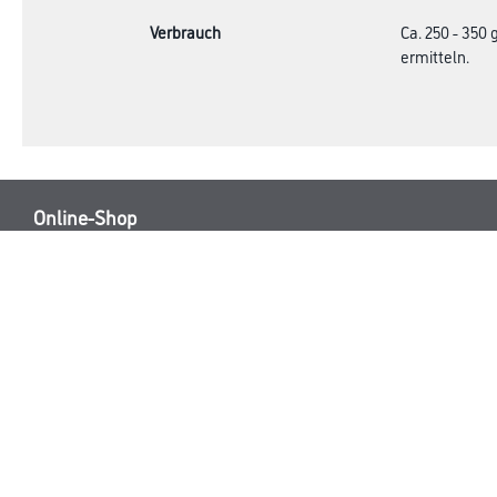
Verbrauch
Ca. 250 - 350
ermitteln.
Online-Shop
Farbe
Verbrauchsmate
WDV-Systeme
Trockenbau
Putze- und Spachtelmassen
Bodenbeläge
Wand- & Deckenbeläge
Werkzeug & Maschinen