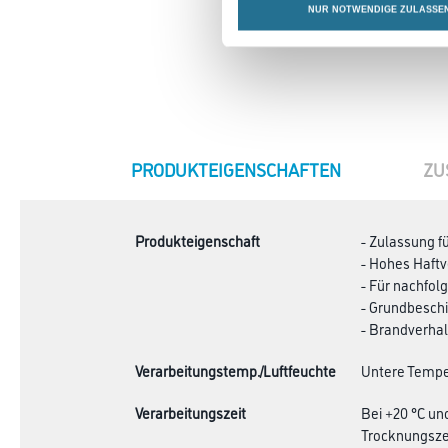
NUR NOTWENDIGE ZULASSE
CURRENT
PRODUKTEIGENSCHAFTEN
ZU
TAB:
Produkteigenschaft
- Zulassung 
- Hohes Haft
- Für nachfol
- Grundbesch
- Brandverha
Verarbeitungstemp./Luftfeuchte
Untere Temper
Verarbeitungszeit
Bei +20 °C un
Trocknungszei