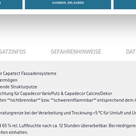
N
AUSWAHL ERLAUBEN
SATZINFOS
GEFAHRENHINWEISE
DAT
für Capatect Fassadensysteme
vermögen
gende Strukturputze
ichtung für Capadecor VarioPutz & Capadecor CalcinoDekor
lten ""nichtbrennbar"" bzw. ""schwerentflammbar"" entsprechend dem 
aturgrenze bei der Verarbeitung und Trocknung:+5 °C für Umluft und U
d 65 % rel. Luftfeuchte nach ca. 12 Stunden überarbeitbar. Bei niedrig
ten einhalten.