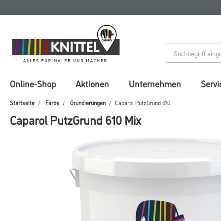
Zum
Zum
Inhalt
Navigationsmenü
springen
springen
Online-Shop
Aktionen
Unternehmen
Servi
Startseite
Farbe
Grundierungen
Caparol PutzGrund 610
Caparol PutzGrund 610 Mix