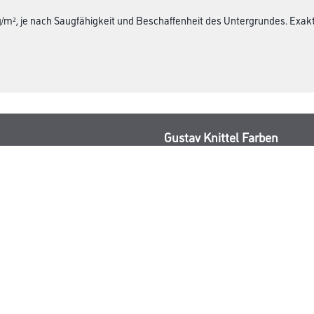
 g/m², je nach Saugfähigkeit und Beschaffenheit des Untergrundes. Ex
Gustav Knittel Farben
rialien
Unternehmen
Aktuelles
Standorte
Services
Sortiment
Karriere
FAQ