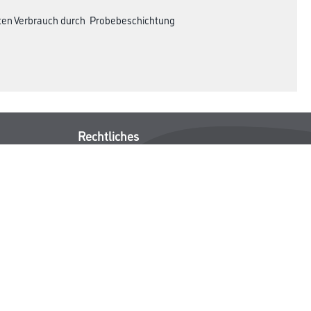
akten Verbrauch durch Probebeschichtung
Rechtliches
AGB
Nutzungsbedingungen
Logistik- und Servicepreisliste
Impressum
Datenschutz
Integrität
Kontakt