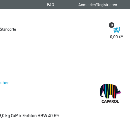
FAQ
Anmelden/Registrieren
0
Standorte
0,00 €
 sehen
8,0 kg CxMix Farbton HBW 40-69