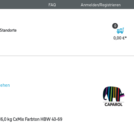
FAQ
Anmelden/Registrieren
0
Standorte
0,00 €
 sehen
16,0 kg CxMix Farbton HBW 40-69