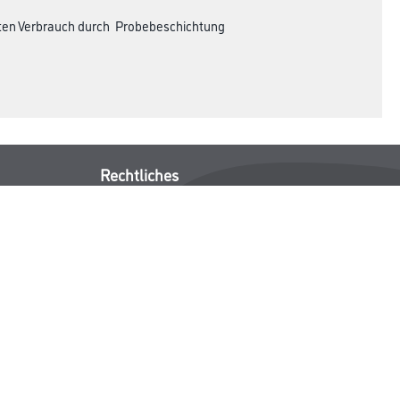
akten Verbrauch durch Probebeschichtung
Rechtliches
AGB
Nutzungsbedingungen
Logistik- und Servicepreisliste
Impressum
Datenschutz
Integrität
Kontakt