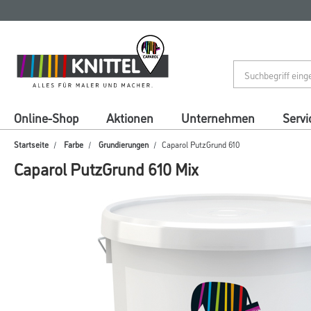
Zum
Zum
Inhalt
Navigationsmenü
springen
springen
Online-Shop
Aktionen
Unternehmen
Servi
Startseite
Farbe
Grundierungen
Caparol PutzGrund 610
Caparol PutzGrund 610 Mix