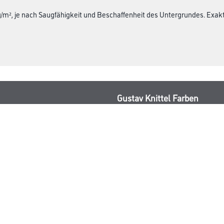
 g/m², je nach Saugfähigkeit und Beschaffenheit des Untergrundes. Ex
Gustav Knittel Farben
rialien
Unternehmen
Aktuelles
Standorte
Services
Sortiment
Karriere
FAQ