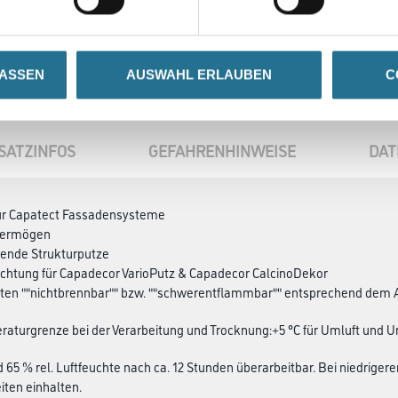
LASSEN
AUSWAHL ERLAUBEN
C
SATZINFOS
GEFAHRENHINWEISE
DAT
für Capatect Fassadensysteme
vermögen
gende Strukturputze
ichtung für Capadecor VarioPutz & Capadecor CalcinoDekor
lten ""nichtbrennbar"" bzw. ""schwerentflammbar"" entsprechend dem 
aturgrenze bei der Verarbeitung und Trocknung:+5 °C für Umluft und U
d 65 % rel. Luftfeuchte nach ca. 12 Stunden überarbeitbar. Bei niedrig
ten einhalten.