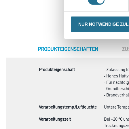
NUR NOTWENDIGE ZU
CURRENT
PRODUKTEIGENSCHAFTEN
ZU
TAB:
Produkteigenschaft
- Zulassung 
- Hohes Haft
- Für nachfol
- Grundbesch
- Brandverha
Verarbeitungstemp./Luftfeuchte
Untere Temper
Verarbeitungszeit
Bei +20 °C un
Trocknungszei