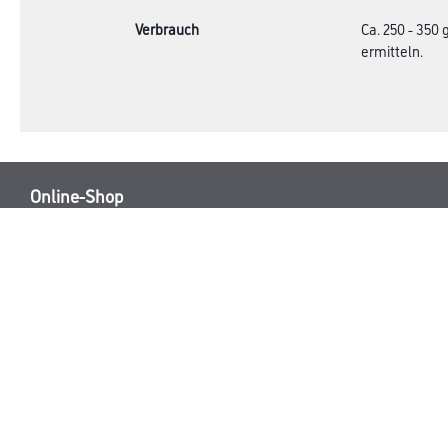
Verbrauch
Ca. 250 - 350
ermitteln.
Online-Shop
Farbe
Verbrauchsmate
WDV-Systeme
Trockenbau
Putze- und Spachtelmassen
Bodenbeläge
Wand- & Deckenbeläge
Werkzeug & Maschinen