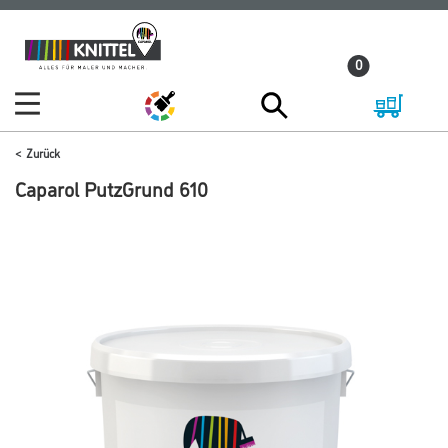
Zum
Zum
Inhalt
Navigationsmenü
0
springen
springen
Zurück
Caparol PutzGrund 610