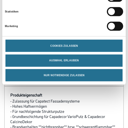
Statistiken
Caparol OptiSilan
MPlus Fassadenpinsel
TiefGrund 10,0 lt
75mm schwarze Borste
Marketing
1001-013808
8086-000279
Bitte einloggen, um Preise zu
Bitte einloggen, um Preise zu
COOKIES ZULASSEN
sehen
sehen
AUSWAHL ERLAUBEN
NUR NOTWENDIGE ZULASSEN
PRODUKTEIGENSCHAFTEN
Produkteigenschaft
- Zulassung für Capatect Fassadensysteme
- Hohes Haftvermögen
- Für nachfolgende Strukturputze
- Grundbeschichtung für Capadecor VarioPutz & Capadecor
CalcinoDekor
- Brandverhalten ""nichtbrennbar"" bzw. ""schwerentflammbar""