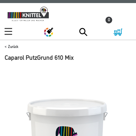
Zum
Zum
Inhalt
Navigationsmenü
0
springen
springen
Zurück
Caparol PutzGrund 610 Mix