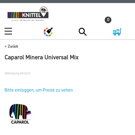
Zum
Zum
Inhalt
Navigationsmenü
0
springen
springen
Zurück
Caparol Minera Universal Mix
Abbildung ähnlich
Bitte einloggen, um Preise zu sehen