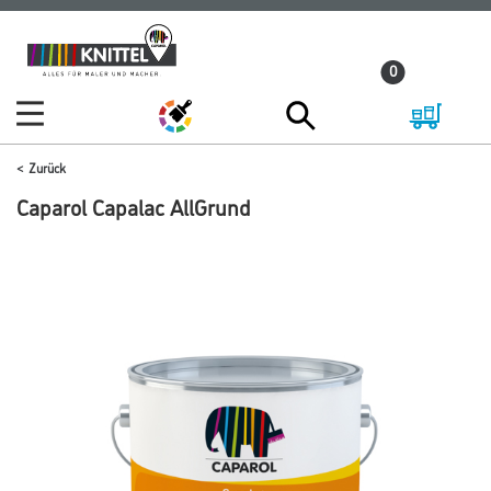
Zum
Zum
Inhalt
Navigationsmenü
0
springen
springen
Zurück
Caparol Capalac AllGrund