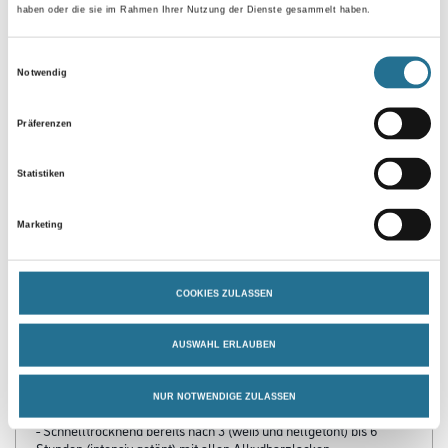
haben oder die sie im Rahmen Ihrer Nutzung der Dienste gesammelt haben.
Umrechnungsfaktoren
Einwilligungsauswahl
Notwendig
Zur Farbauswahl für Ihren Wunschfarbton
Präferenzen
Statistiken
Marketing
COOKIES ZULASSEN
PRODUKTEIGENSCHAFTEN
AUSWAHL ERLAUBEN
Produkteigenschaft
- Vollwertige Korrosionsschutzgrundierung auf Eisen und Stahl
NUR NOTWENDIGE ZULASSEN
(gem. DIN 18363)
- Schnelltrocknend bereits nach 3 (weiß und hellgetönt) bis 6
Stunden (intensiv getönt) mit allen Alkydharzlacken