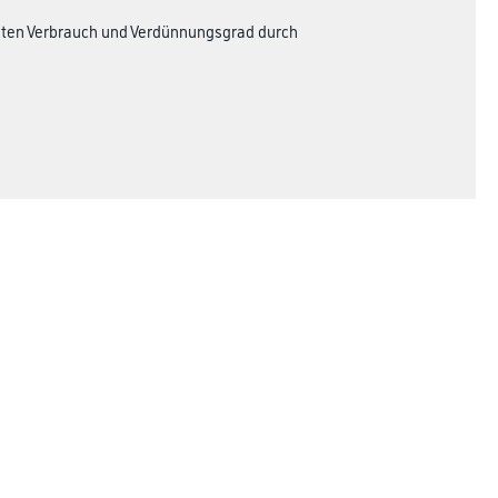
akten Verbrauch und Verdünnungsgrad durch
Rechtliches
AGB
Nutzungsbedingungen
Logistik- und Servicepreisliste
Impressum
Datenschutz
Integrität
Kontakt