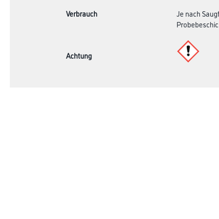
Verbrauch
Je nach Saugf
Probebeschic
Achtung
Online-Shop
Farbe
Verbrauchsmate
WDV-Systeme
Trockenbau
Putze- und Spachtelmassen
Bodenbeläge
Wand- & Deckenbeläge
Werkzeug & Maschinen