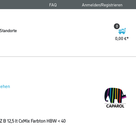
FAQ
Anmelden/Registrieren
0
Standorte
0,00 €
 sehen
 B 12,5 lt CxMix Farbton HBW < 40