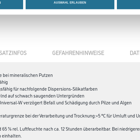
N
AUSWAHL ERLAUBEN
SATZINFOS
GEFAHRENHINWEISE
DAT
e bei mineralischen Putzen
fähig
gsfähig für nachfolgende Dispersions-Silikatfarben
telnd auf schwach saugenden Untergründen
niversal-W verzögert Befall und Schädigung durch Pilze und Algen
aturgrenze bei der Verarbeitung und Trocknung:+5 °C für Umluft und U
d 65 % rel. Luftfeuchte nach ca. 12 Stunden überarbeitbar. Bei niedrig
 einhalten.