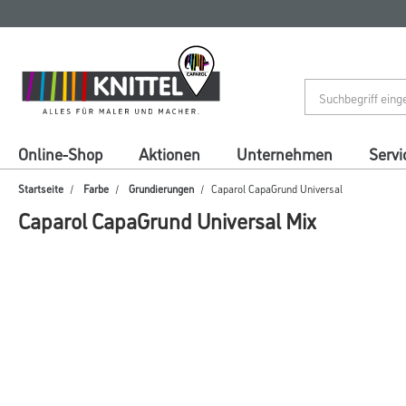
Zum
Zum
Inhalt
Navigationsmenü
springen
springen
Online-Shop
Aktionen
Unternehmen
Servi
Startseite
Farbe
Grundierungen
Caparol CapaGrund Universal
Caparol CapaGrund Universal Mix