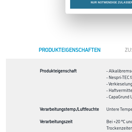
NUR NOTWENDIGE ZULASSE
CURRENT
PRODUKTEIGENSCHAFTEN
ZU
TAB:
Produkteigenschaft
- Alkalibrems
- Nespri-TEC 
- Verkieselun
- Haftvermit
- CapaGrund U
Verarbeitungstemp./Luftfeuchte
Untere Temper
Verarbeitungszeit
Bei +20 °C un
Trockenzeiten