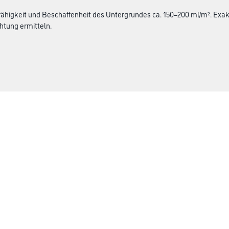
ähigkeit und Beschaffenheit des Untergrundes ca. 150–200 ml/m². Ex
htung ermitteln.
Gustav Knittel Farben
rialien
Unternehmen
Aktuelles
Standorte
Services
Sortiment
Karriere
FAQ