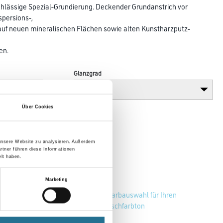
lässige Spezial-Grundierung. Deckender Grundanstrich vor
spersions-,
 auf neuen mineralischen Flächen sowie alten Kunstharzputz-
en.
Glanzgrad
Über Cookies
 unsere Website zu analysieren. Außerdem
rtner führen diese Informationen
lt haben.
Marketing
Zur Farbauswahl für Ihren
Wunschfarbton