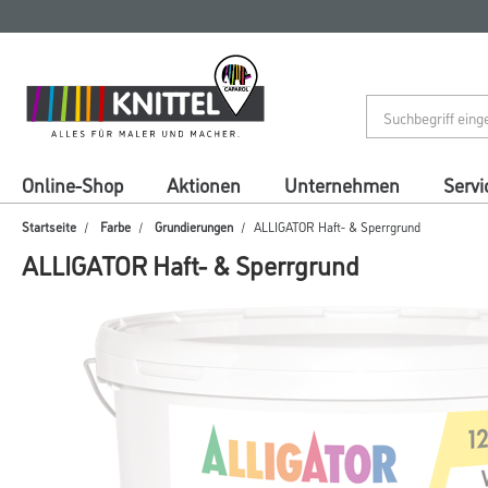
Zum
Zum
Inhalt
Navigationsmenü
springen
springen
Online-Shop
Aktionen
Unternehmen
Servi
Startseite
Farbe
Grundierungen
ALLIGATOR Haft- & Sperrgrund
ALLIGATOR Haft- & Sperrgrund