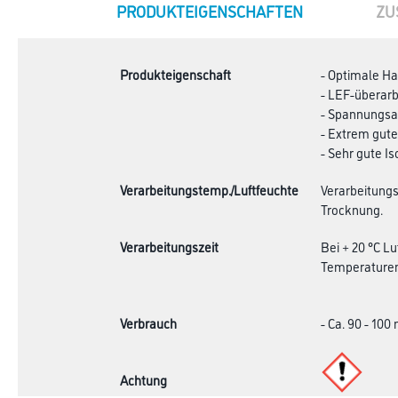
CURRENT
PRODUKTEIGENSCHAFTEN
ZU
TAB:
Produkteigenschaft
- Optimale Ha
- LEF-überarb
- Spannungs
- Extrem gute
- Sehr gute I
Verarbeitungstemp./Luftfeuchte
Verarbeitungs
Trocknung.
Verarbeitungszeit
Bei + 20 °C L
Temperaturen
Verbrauch
- Ca. 90 - 100
Achtung