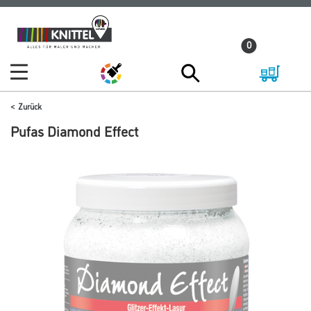
Zum
Zum
Inhalt
Navigationsmenü
0
springen
springen
Zurück
Pufas Diamond Effect